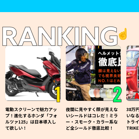
RANKING
☝️
1
2
電動スクリーンで魅力アッ
夜間に見やすく顔が見えな
38万
プ！進化するホンダ「フォ
いシールドはコレだ！ミラ
いな
ルツァ125」は日本導入し
ー・スモーク・カラー系な
トライ
て欲しい！
ど全シールド徹底比較！
TRIK