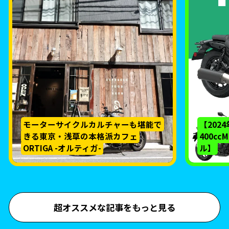
モーターサイクルカルチャーも堪能で
【202
きる東京・浅草の本格派カフェ
400c
ORTIGA -オルティガ-
ル】
超オススメな記事をもっと見る