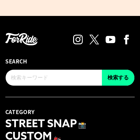
SEARCH
検索する
CATEGORY
STREET SNAP
📸
CUSTOM
🏍