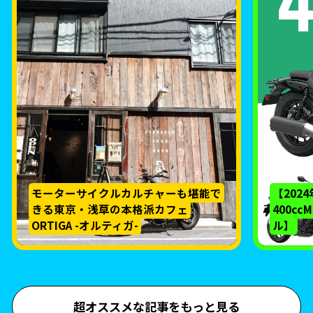
モーターサイクルカルチャーも堪能で
【202
きる東京・浅草の本格派カフェ
400c
ORTIGA -オルティガ-
ル】
超オススメな記事をもっと見る