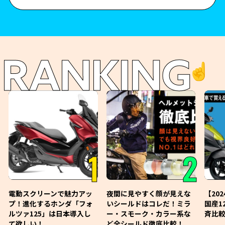
RANKING
☝️
1
2
電動スクリーンで魅力アッ
夜間に見やすく顔が見えな
【20
プ！進化するホンダ「フォ
いシールドはコレだ！ミラ
国産1
ルツァ125」は日本導入し
ー・スモーク・カラー系な
斉比較
て欲しい！
ど全シールド徹底比較！