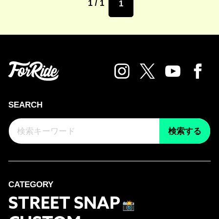
1 / 1
1
SEARCH
検索する
CATEGORY
STREET SNAP
📸