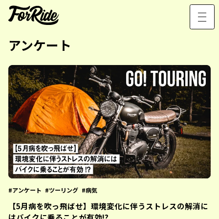
アンケート
アンケート
ツーリング
病気
【5月病を吹っ飛ばせ】環境変化に伴うストレスの解消に
はバイクに乗ることが有効!?