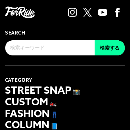
SEARCH
検索する
CATEGORY
STREET SNAP
📸
CUSTOM
🏍
FASHION
👖
COLUMN
📘