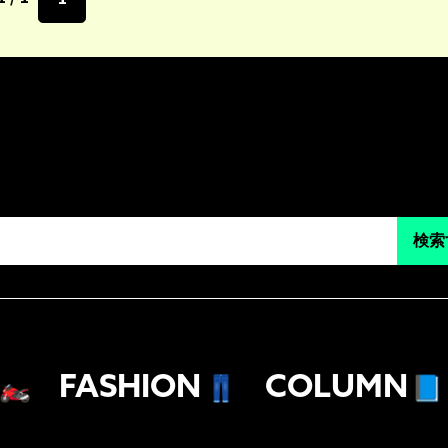
検索
🏍
FASHION
👖
COLUMN
📘