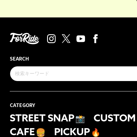
SEARCH
CATEGORY
STREET SNAP
📸
CUSTOM
CAFE
🍔
PICKUP
🔥