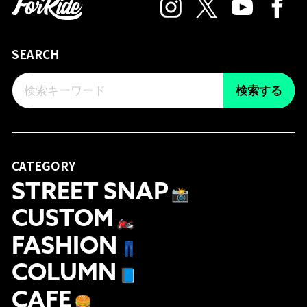
SEARCH
検索する
CATEGORY
STREET SNAP
📸
CUSTOM
🏍
FASHION
👖
COLUMN
📘
CAFE
🍔