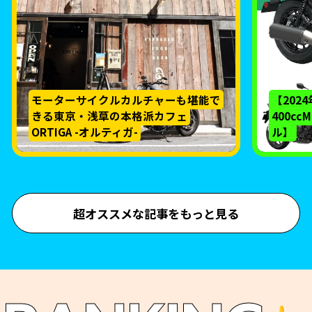
モーターサイクルカルチャーも堪能で
【202
きる東京・浅草の本格派カフェ
400c
ORTIGA -オルティガ-
ル】
超オススメな記事をもっと見る