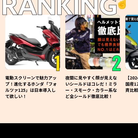
RANKING
☝️
1
2
電動スクリーンで魅力アッ
夜間に見やすく顔が見えな
【20
プ！進化するホンダ「フォ
いシールドはコレだ！ミラ
国産1
ルツァ125」は日本導入し
ー・スモーク・カラー系な
斉比較
て欲しい！
ど全シールド徹底比較！