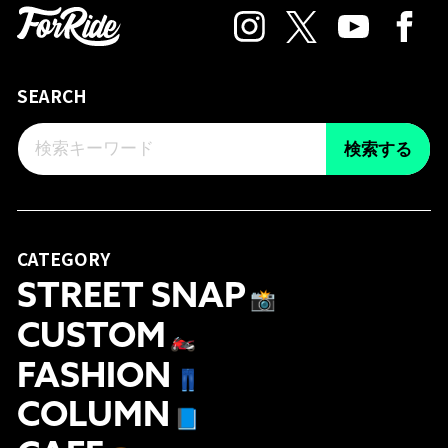
SEARCH
検索する
CATEGORY
STREET SNAP
📸
CUSTOM
🏍
FASHION
👖
COLUMN
📘