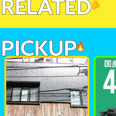
RELATED
🫵
PICKUP
🔥