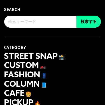
SEARCH
検索する
CATEGORY
STREET SNAP
📸
CUSTOM
🏍
FASHION
👖
COLUMN
📘
CAFE
🍔
PICKUP
🔥