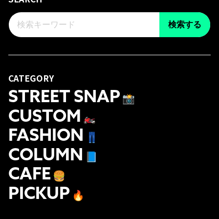
検索する
CATEGORY
STREET SNAP
📸
CUSTOM
🏍
FASHION
👖
COLUMN
📘
CAFE
🍔
PICKUP
🔥