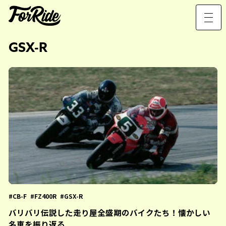
GSX-R
CB-F
FZ400R
GSX-R
バリバリ伝説した走り屋全盛期のバイクたち！懐かしい
名車を振り返る