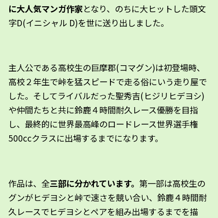
に大人気マンガ作家
となり、のちに大ヒットした頭文
字D(イニシャル D)を世に送り出しました。
主人公である高校生の巨摩郡(コマグン)は初登場時、
高校２年生で峠を猛スピードで走る俗にいう走り屋で
した。そしてライバルだった聖秀吉(ヒジリヒデヨシ)
や仲間たちと共に鈴鹿４時間耐久レース優勝を目指
し、最終的に世界最高峰のロードレース世界選手権
500ccクラスに出場するまでになります。
作品は、全
三部に分かれています。
第一部は高校生の
グンがヒデヨシと峠で速さを競い合い、鈴鹿４時間耐
久レースでヒデヨシとペアを組み出場するまでを描