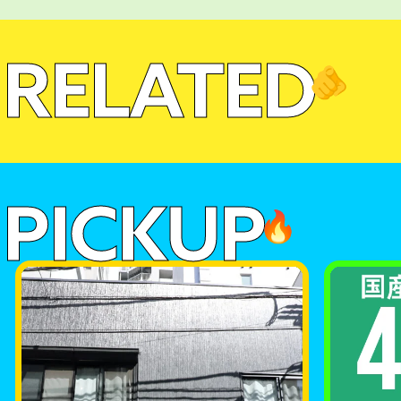
RELATED
🫵
PICKUP
🔥