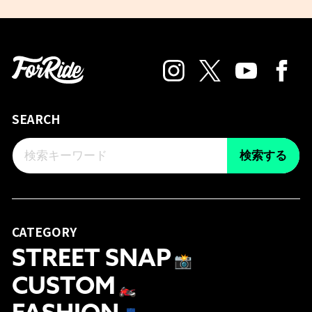
SEARCH
検索する
CATEGORY
STREET SNAP
📸
CUSTOM
🏍