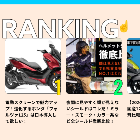
RANKING
☝️
1
2
電動スクリーンで魅力アッ
夜間に見やすく顔が見えな
【20
プ！進化するホンダ「フォ
いシールドはコレだ！ミラ
国産1
ルツァ125」は日本導入し
ー・スモーク・カラー系な
斉比較
て欲しい！
ど全シールド徹底比較！