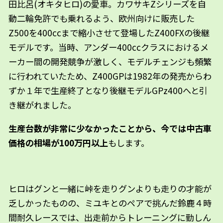
田比呂(オキタヒロ)の愛車。カワサキZシリーズを自
動二輪免許でも乗れるよう、欧州向けに販売した
Z500を400ccまで縮小させて登場したZ400FXの後継
モデルです。当時、アンダー400ccクラスにおけるメ
ーカー間の開発競争が激しく、モデルチェンジも頻繁
に行われていたため、Z400GPは1982年の発売からわ
ずか１年で生産終了となり後継モデルGPz400へと引
き継がれました。
生産台数が非常に少なかったことから、今では中古車
価格の相場が100万円以上
もします。
ヒロはグンと一緒に峠を走りグンよりも走りの才能が
乏しかったものの、ミユキとのペアで挑んだ鈴鹿４時
間耐久レースでは、出走前からトレーニングに勤しん