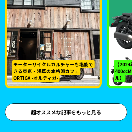
モーターサイクルカルチャーも堪能で
【202
きる東京・浅草の本格派カフェ
400c
ORTIGA -オルティガ-
ル】
超オススメな記事をもっと見る