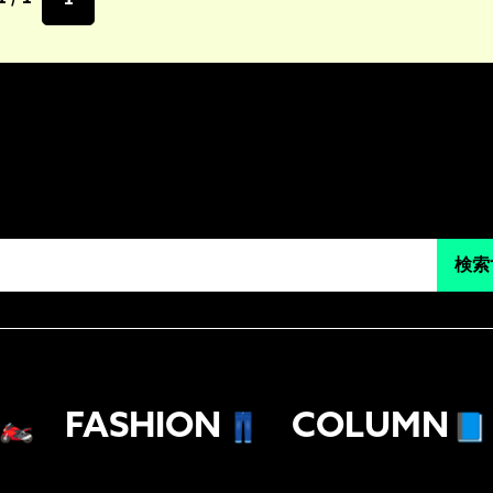
検索
🏍
FASHION
👖
COLUMN
📘