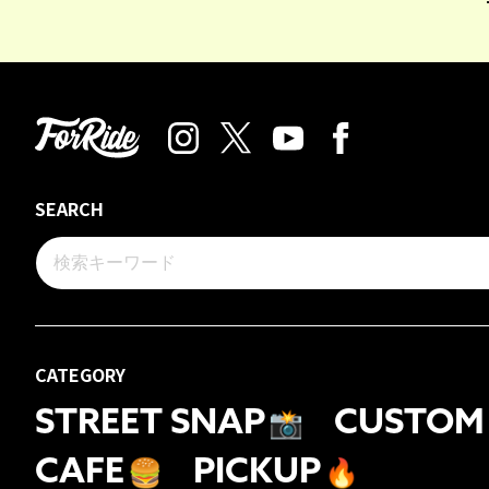
SEARCH
CATEGORY
STREET SNAP
📸
CUSTOM
CAFE
🍔
PICKUP
🔥