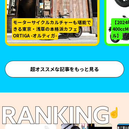
モーターサイクルカルチャーも堪能で
【202
きる東京・浅草の本格派カフェ
400c
ORTIGA -オルティガ-
ル】
超オススメな記事をもっと見る
RANKING
☝️