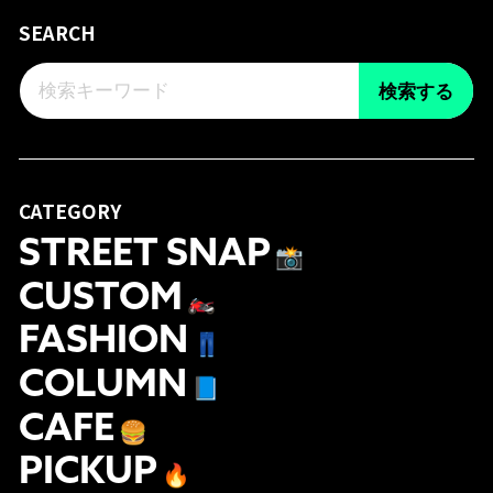
SEARCH
検索する
CATEGORY
STREET SNAP
📸
CUSTOM
🏍
FASHION
👖
COLUMN
📘
CAFE
🍔
PICKUP
🔥