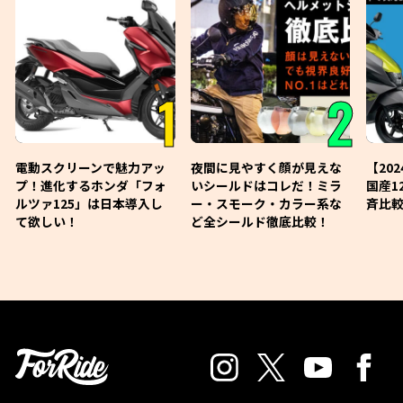
1
2
電動スクリーンで魅力アッ
夜間に見やすく顔が見えな
【20
プ！進化するホンダ「フォ
いシールドはコレだ！ミラ
国産1
ルツァ125」は日本導入し
ー・スモーク・カラー系な
斉比較
て欲しい！
ど全シールド徹底比較！