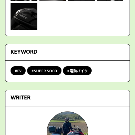
KEYWORD
EV
SUPER SOCO
電動バイク
WRITER