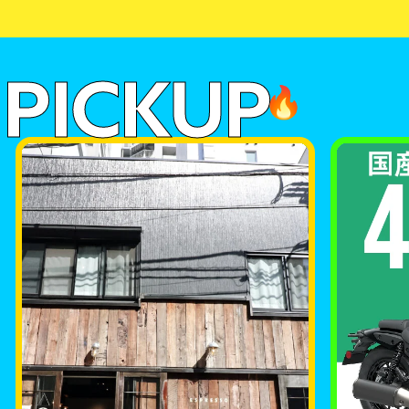
PICKUP
🔥