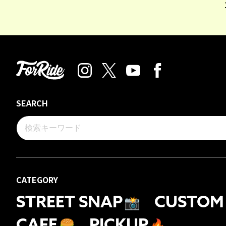
SEARCH
CATEGORY
STREET SNAP
📸
CUSTOM
CAFE
🍔
PICKUP
🔥