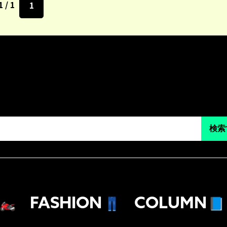
1 / 1
1
検索
🏍
FASHION
👖
COLUMN
📘