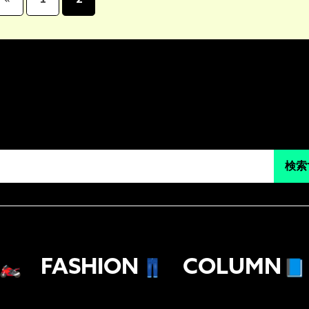
検索
🏍
FASHION
👖
COLUMN
📘