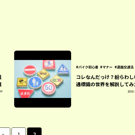
バイク初心者
マナー
道路交通法
道
コレなんだっけ？紛らわし
選
通標識の世界を解説してみ
UP
2019.
«
1
2