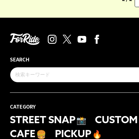
SEARCH
CATEGORY
STREET SNAP
📸
CUSTOM
CAFE
🍔
PICKUP
🔥