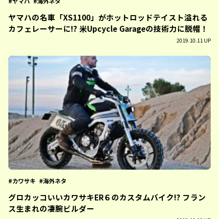
ヤマハ
海外ネタ
ヤマハの名車「XS1100」がホットロッドテイスト溢れる
カフェレーサーに!? 米Upcycle Garageの技術力に脱帽！
2019.10.11 UP
カワサキ
海外ネタ
グロカッコいいカワサキER６のカスタムバイク!? フラン
ス生まれの凄腕ビルダー