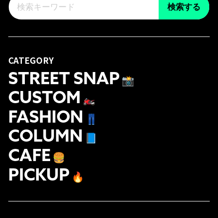
検索する
CATEGORY
STREET SNAP
📸
CUSTOM
🏍
FASHION
👖
COLUMN
📘
CAFE
🍔
PICKUP
🔥