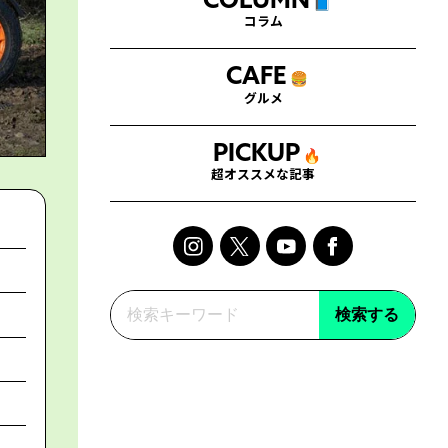
COLUMN
📘
コラム
CAFE
🍔
グルメ
PICKUP
🔥
超オススメな記事
検索する