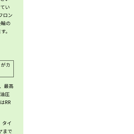
してい
フロン
後輪の
ます。
し、最高
、油圧
はRR
h。タイ
ヤまで