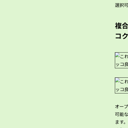
選択
複
コ
オー
可能
ます