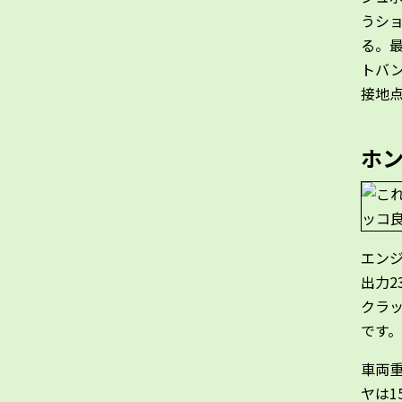
うシ
る。最
トバ
接地
ホン
エンジ
出力2
クラ
です。
車両重
ヤは1