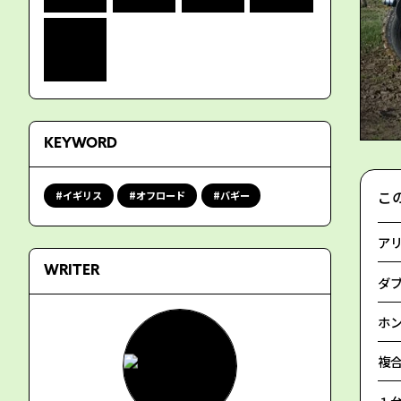
KEYWORD
こ
イギリス
オフロード
バギー
ア
WRITER
ダ
ホン
複