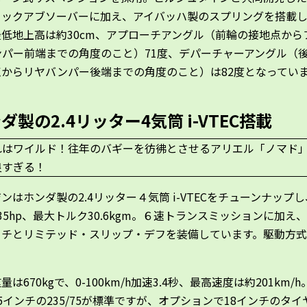
ョックアブソーバーに加え、アイバッハ製のスプリングを搭載
低地上高は約30cm、アプローチアングル（前輪の接地点から
ンパー前端までの角度のこと）71度、デパーチャーアングル（
点からリヤバンパー後端までの角度のこと）は82度となってい
ダ製の2.4リッター4気筒 i-VTEC搭載
ンはホンダ製の2.4リッター４気筒 i-VTECをチューンナップ
35hp、最大トルク30.6kgm。６速トランスミッションに加え
ッチとリミテッド・スリップ・デフを装備しています。駆動方式
量は670kgで、0-100km/h加速3.4秒、最高速度は約201km/
5インチの235/75が標準ですが、オプションで18インチのタイ