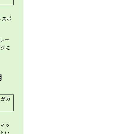
トスポ
レー
ングに
用
ウィッ
たとい