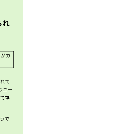
られ
されて
つユー
して存
そうで