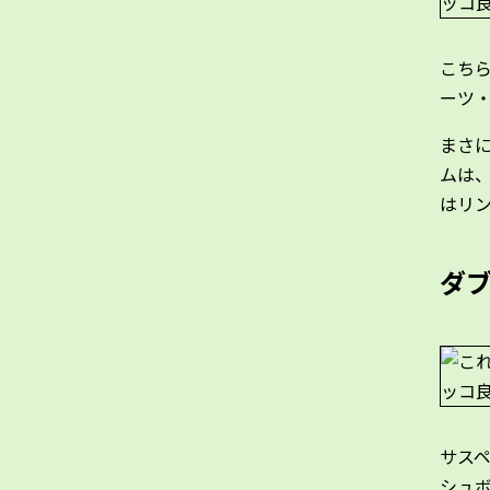
こちら
ーツ
まさ
ムは
はリ
ダ
サス
シュ