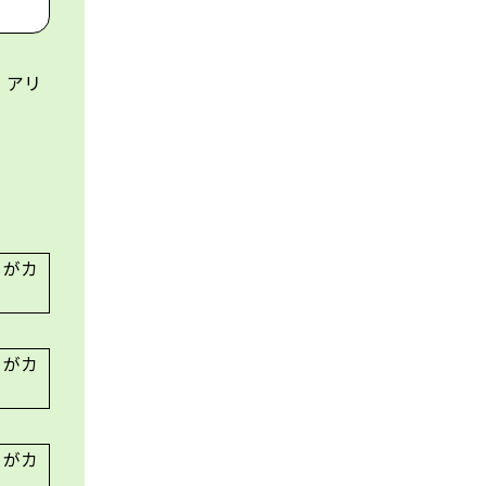
、アリ
。