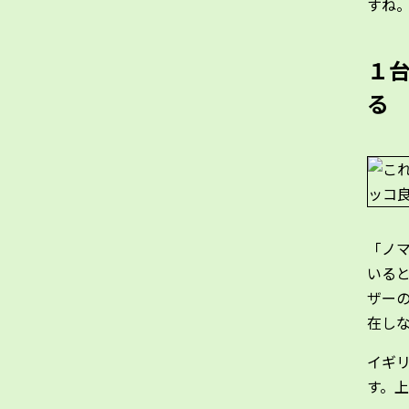
すね
１
る
「ノ
いると
ザー
在し
イギリ
す。