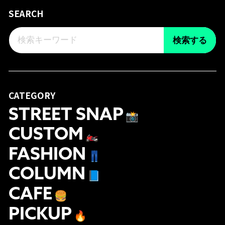
SEARCH
検索する
CATEGORY
STREET SNAP
📸
CUSTOM
🏍
FASHION
👖
COLUMN
📘
CAFE
🍔
PICKUP
🔥