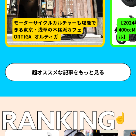
モーターサイクルカルチャーも堪能で
【202
きる東京・浅草の本格派カフェ
400c
ORTIGA -オルティガ-
ル】
超オススメな記事をもっと見る
RANKING
☝️