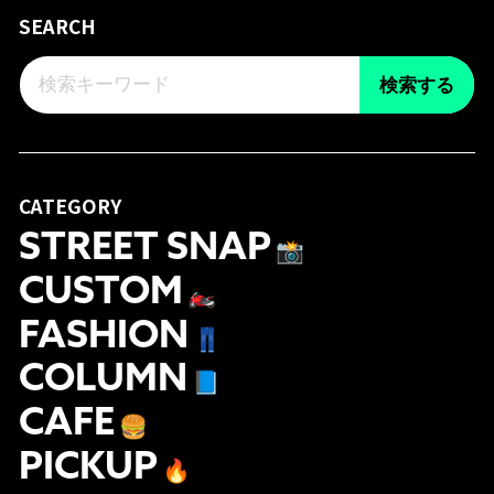
SEARCH
検索する
CATEGORY
STREET SNAP
📸
CUSTOM
🏍
FASHION
👖
COLUMN
📘
CAFE
🍔
PICKUP
🔥