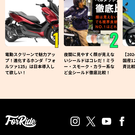
1
2
電動スクリーンで魅力アッ
夜間に見やすく顔が見えな
【20
プ！進化するホンダ「フォ
いシールドはコレだ！ミラ
国産1
ルツァ125」は日本導入し
ー・スモーク・カラー系な
斉比較
て欲しい！
ど全シールド徹底比較！