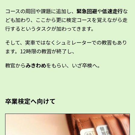
コースの周回や課題に追加し、
緊急回避
や
低速走行
な
ども加わり、ここから更に検定コースを覚えながら走
行するというタスクが加わってきます。
そして、実車ではなくシュミレーターでの教習もあり
ます。12時限の教習が終了し、
教官から
みきわめ
をもらい、いざ卒検へ。
卒業検定へ向けて