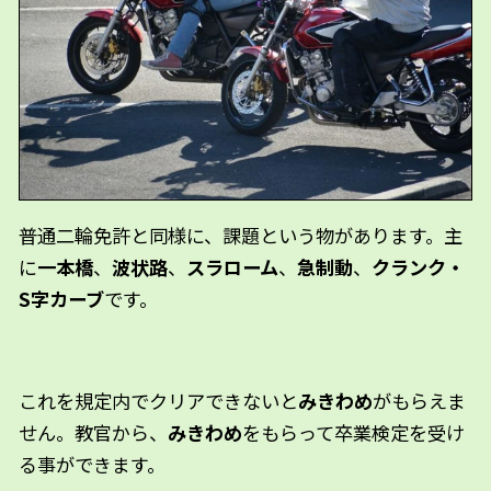
普通二輪免許と同様に、課題という物があります。主
に
一本橋
、
波状路
、
スラローム
、
急制動
、
クランク・
S字カーブ
です。
これを規定内でクリアできないと
みきわめ
がもらえま
せん。教官から、
みきわめ
をもらって卒業検定を受け
る事ができます。