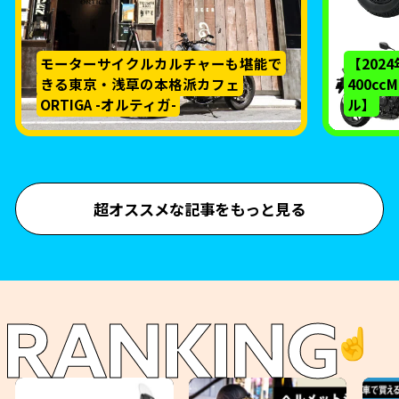
モーターサイクルカルチャーも堪能で
【202
きる東京・浅草の本格派カフェ
400c
ORTIGA -オルティガ-
ル】
超オススメな記事をもっと見る
RANKING
☝️