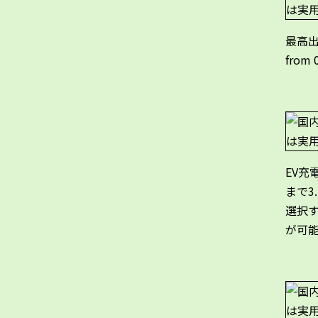
最高出
from 
EV充
まで3
選択
が可