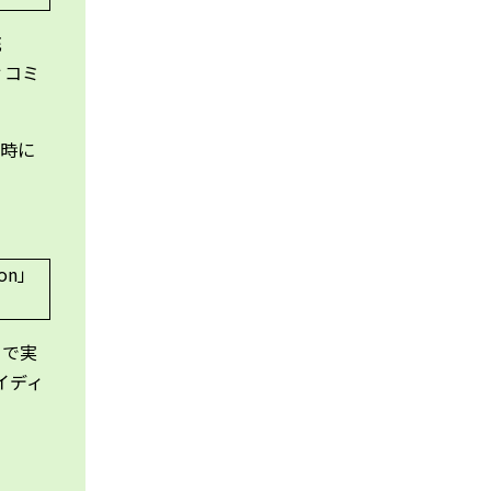
充
ィコミ
速時に
とで実
イディ