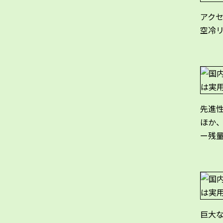
アク
空冷
先進
ほか
ー残
巨大