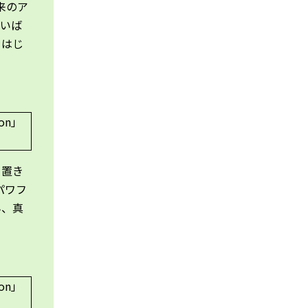
未来のア
ないば
をはじ
を置き
パワフ
ん、真