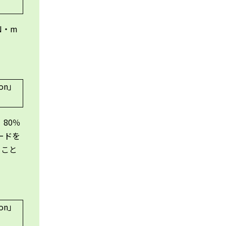
N・m
80％
ードを
うこと