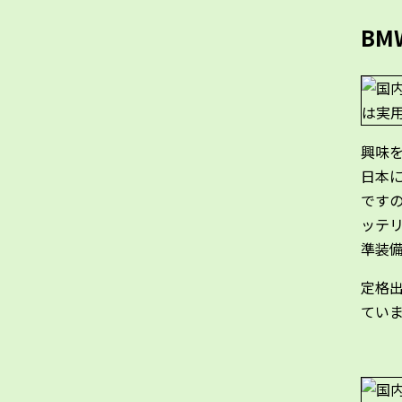
BM
興味
日本に
ですの
ッテリ
準装
定格出
てい