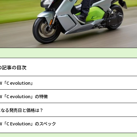
の記事の目次
W「C evolution」
W「C evolution」の特徴
になる発売日と価格は？
W「C Evolution」のスペック