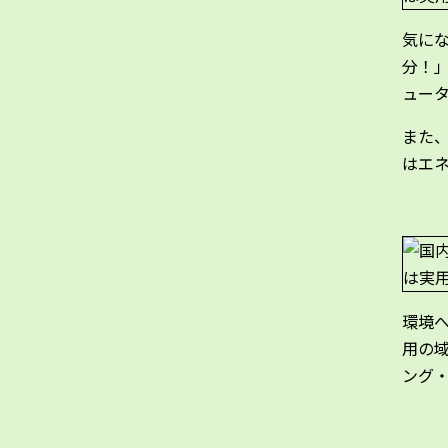
気に
分！」
ュー
また
はエ
環境
用の域
ング