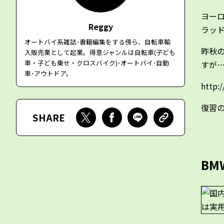
ヨー
Reggy
ラッド
オートバイ系雑誌･書籍編集をする傍ら、自転車輸
昨秋
入販売業として起業。得意ジャンルは自転車(子ども
車・子ども乗せ・クロスバイク)･オートバイ･自動
すが
車･アウトドア。
http:
復習
SHARE
BMW