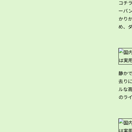
コチラが
ーバ
かり
め、
静か
去り
ルな
のラ