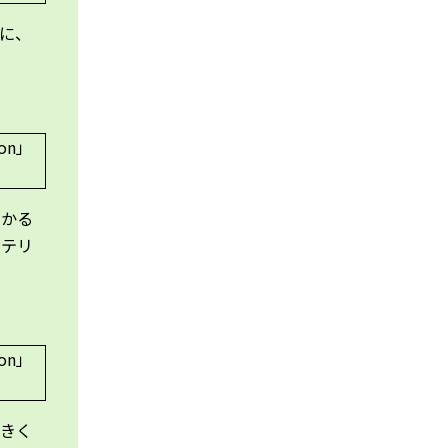
に、
わかる
ッテリ
大きく