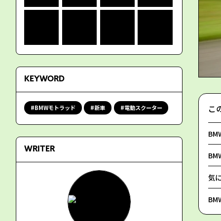
KEYWORD
こ
BMWモトラッド
新車
電動スクーター
BM
WRITER
BM
気
BM