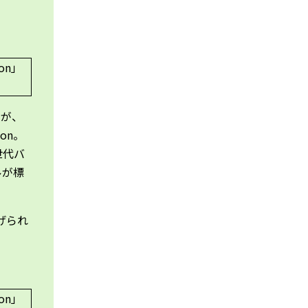
すが、
on。
世代バ
ルが標
げられ