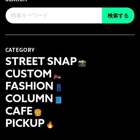
検索する
CATEGORY
STREET SNAP
📸
CUSTOM
🏍
FASHION
👖
COLUMN
📘
CAFE
🍔
PICKUP
🔥