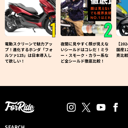
1
2
電動スクリーンで魅力アッ
夜間に見やすく顔が見えな
【20
プ！進化するホンダ「フォ
いシールドはコレだ！ミラ
国産1
ルツァ125」は日本導入し
ー・スモーク・カラー系な
斉比較
て欲しい！
ど全シールド徹底比較！
SEARCH