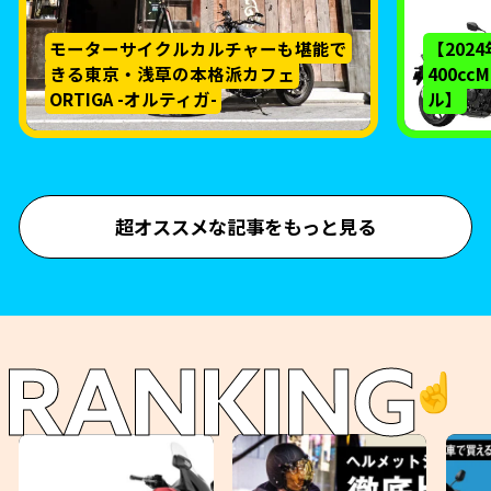
モーターサイクルカルチャーも堪能で
【202
きる東京・浅草の本格派カフェ
400c
ORTIGA -オルティガ-
ル】
超オススメな記事をもっと見る
RANKING
☝️