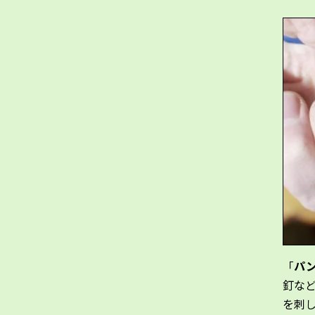
「
パ
釘な
を刺