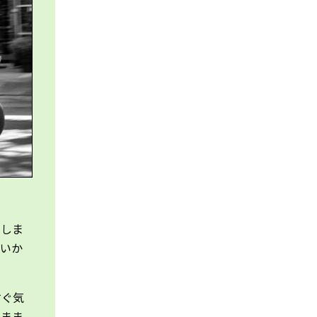
がしま
くいか
すぐ気
のまま