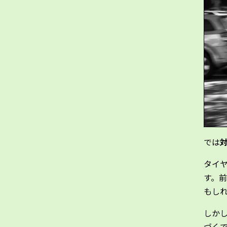
では
タイ
す。
もし
しか
づく