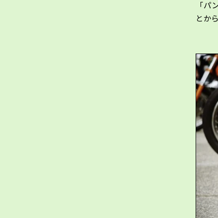
「パ
とか