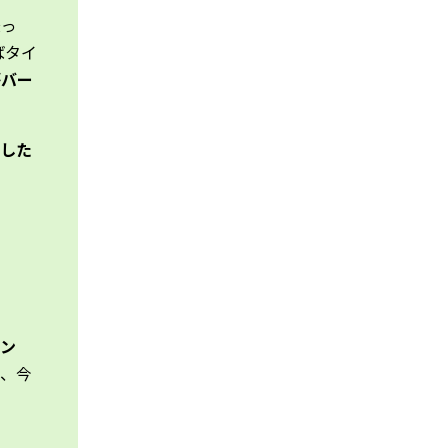
乗っ
ばタイ
がバー
した
ン
が、今