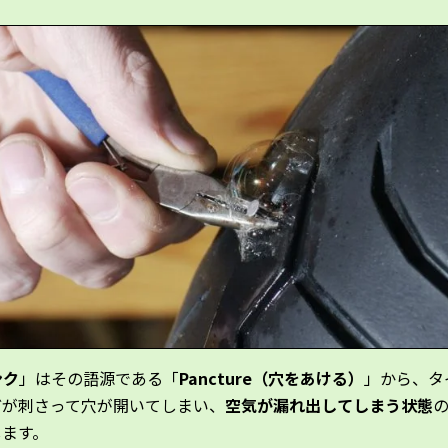
ンク
」はその語源である「
Pancture（穴をあける）
」から、タ
どが刺さって穴が開いてしまい、
空気が漏れ出してしまう状態
します。