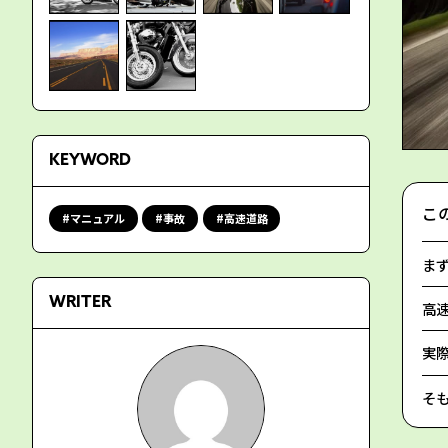
KEYWORD
こ
マニュアル
事故
高速道路
ま
WRITER
高
実
そ