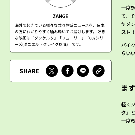
一度
て、
ZANGE
ヤメ
海外で起きている様々な乗り物系ニュースを、日本
スト
の方にわかりやすく噛み砕いてお届けします。 好き
な映画は「ダンケルク」「フューリー」「007シリ
ーズ(ダニエル・クレイグ以降)」です。
バイ
らい
SHARE
ま
軽く
ク
」
一度