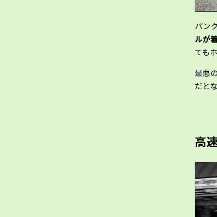
パン
ルが
ても
最悪
だと
高