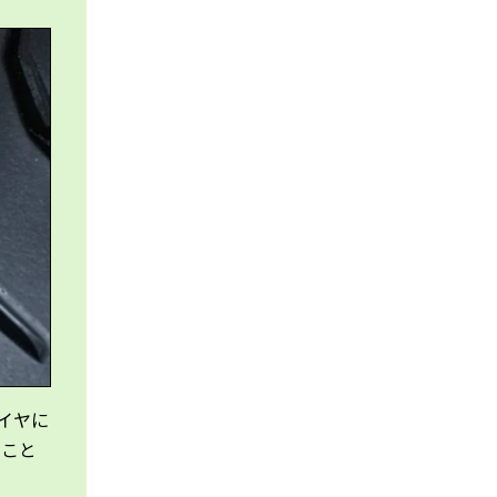
イヤに
のこと