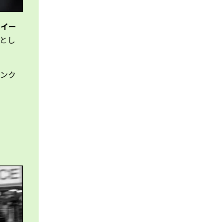
ホイー
とし
パンク