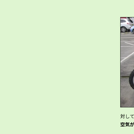
対し
空気