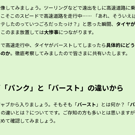
想像してみましょう。ツーリングなどで遠出をしに高速道路に
そこそこのスピードで高速道路を走行中…… 「あれ、そういえ
ンテしたのっていつごろだったっけ？」と思った瞬間、
タイヤ
！
このまま放置しては
大惨事
につながります。
クで高速走行中、タイヤがバーストしてしまったら
具体的にどう
いのか
。徹底考察してみましたので皆さまに共有いたします。
ず「パンク」と「バースト」の違いから
ジャブから入りましょう。そもそも「
バースト
」とは何か？「
パ
との違いとは？についてです。ご存知の方も多いとは思います
改めて確認してみましょう。