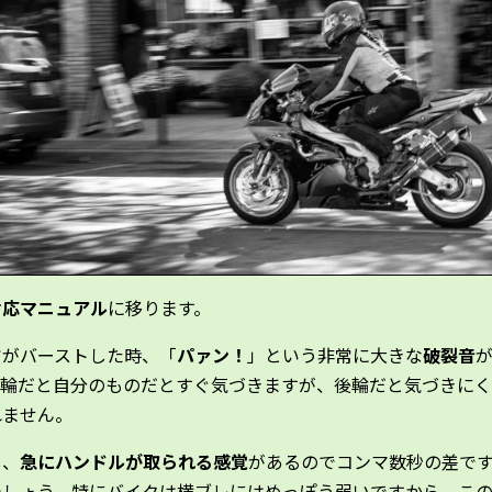
対応マニュアル
に移ります。
ヤがバーストした時、「
パァン！
」という非常に大きな
破裂音
前輪だと自分のものだとすぐ気づきますが、後輪だと気づきに
れません。
し、
急にハンドルが取られる感覚
があるのでコンマ数秒の差で
でしょう。特にバイクは横ブレにはめっぽう弱いですから、こ