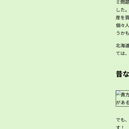
ミ問
した
産を
個々
うか
北海
ては
昔
でも
す！