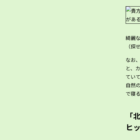
綺麗
（探
なお
と、
てい
自然
で寝
「
ヒ