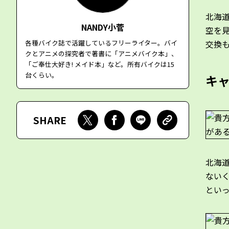
北海
NANDY小菅
空を
交換
各種バイク誌で活躍しているフリーライター。バイ
クとアニメの探究者で著書に「アニメバイク本」、
「ご奉仕大好き! メイド本」など。所有バイクは15
台くらい。
キ
SHARE
北海
ない
とい