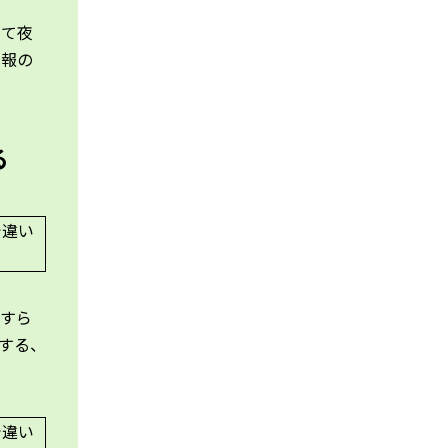
って夜
情報の
る
要すら
する、