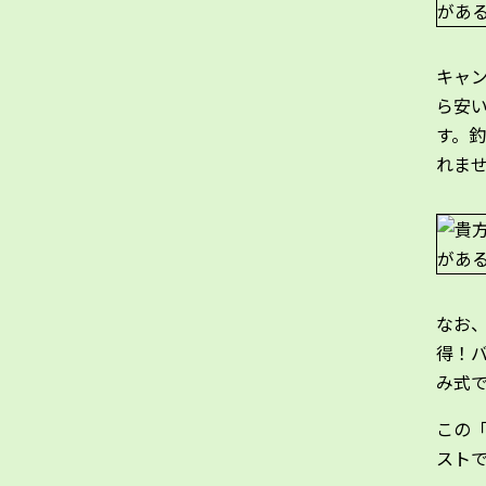
キャ
ら安
す。
れま
なお
得！
み式
この
スト