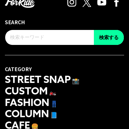
SEARCH
検索する
CATEGORY
STREET SNAP
📸
CUSTOM
🏍
FASHION
👖
COLUMN
📘
CAFE
🍔