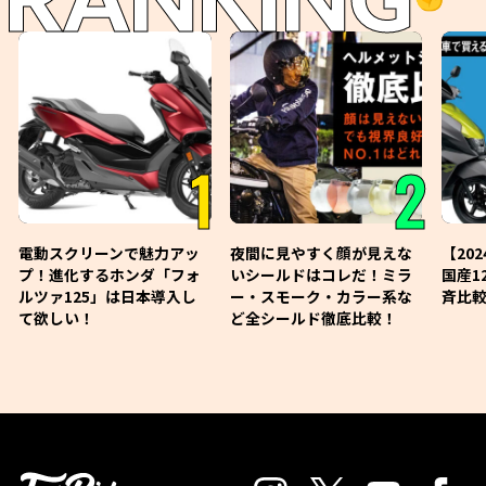
RANKING
1
2
電動スクリーンで魅力アッ
夜間に見やすく顔が見えな
【20
プ！進化するホンダ「フォ
いシールドはコレだ！ミラ
国産1
ルツァ125」は日本導入し
ー・スモーク・カラー系な
斉比較
て欲しい！
ど全シールド徹底比較！