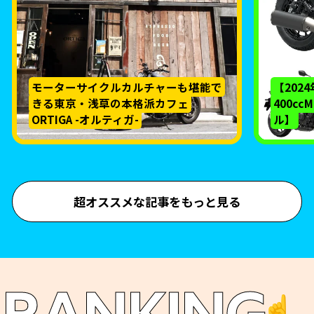
モーターサイクルカルチャーも堪能で
【202
きる東京・浅草の本格派カフェ
400c
ORTIGA -オルティガ-
ル】
超オススメな記事をもっと見る
☝️