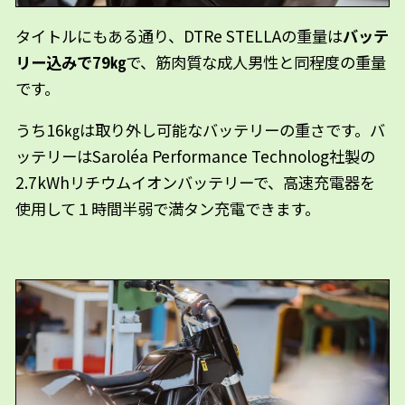
タイトルにもある通り、DTRe STELLAの重量は
バッテ
リー込みで79㎏
で、筋肉質な成人男性と同程度の重量
です。
うち16㎏は取り外し可能なバッテリーの重さです。バ
ッテリーはSaroléa Performance Technolog社製の
2.7kWhリチウムイオンバッテリーで、高速充電器を
使用して１時間半弱で満タン充電できます。