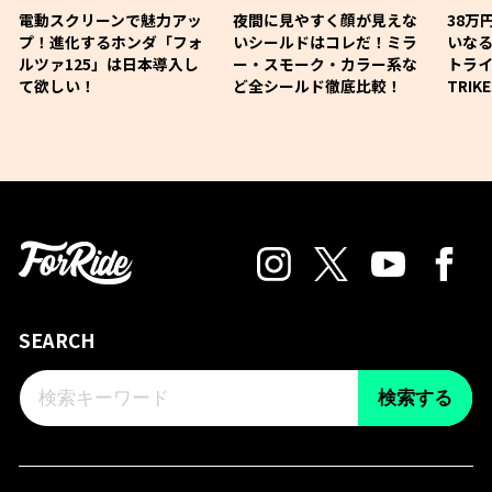
電動スクリーンで魅力アッ
夜間に見やすく顔が見えな
38万
プ！進化するホンダ「フォ
いシールドはコレだ！ミラ
いな
ルツァ125」は日本導入し
ー・スモーク・カラー系な
トライ
て欲しい！
ど全シールド徹底比較！
TRIK
SEARCH
検索する