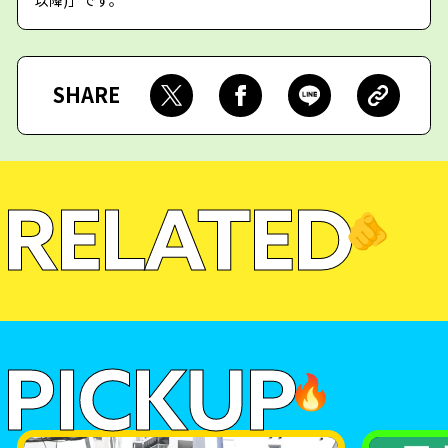
SHARE
RELATED
🫵
PICKUP
🔥