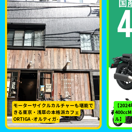
モーターサイクルカルチャーも堪能で
【202
きる東京・浅草の本格派カフェ
400c
ORTIGA -オルティガ-
ル】