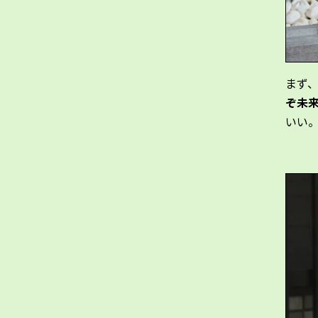
まず、
ぞ未
いい