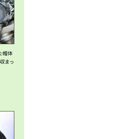
た帽体
収まっ