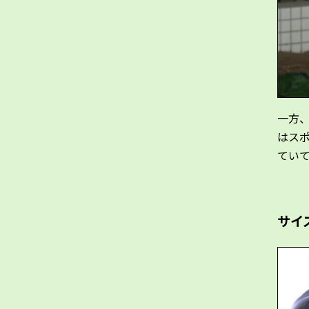
一方、
はス
てい
サイズ