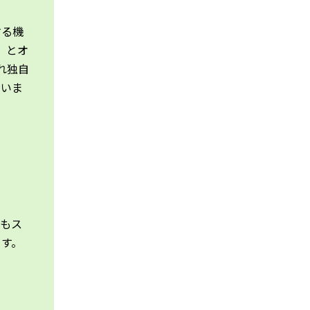
する機
1」とオ
ぞれ独自
思いま
らもス
ます。