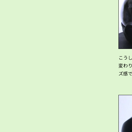
こう
変わ
ズ感