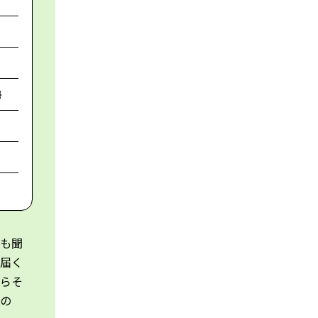
勢
サも聞
に届く
からそ
量の