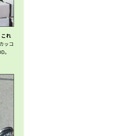
。
これ
カッコ
OD。