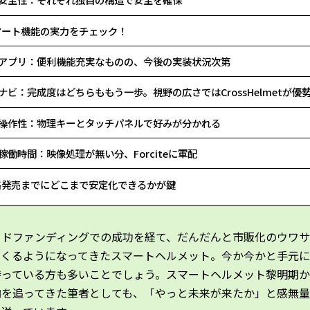
マート機能の実力をチェック！
アプリ：便利機能充実なものの、今後の実装状況次第
ナビ：完成度はどちらももう一歩。視野の広さではCrossHelmetが優
操作性：物理キーとタッチパネルで好みが分かれる
稼働時間：映像処理が無い分、Forciteに軍配
格発売までにどこまで安定化できるかが鍵
ウドファンディングでの成功を経て、だんだんと市販化のウワ
てくるようになってきたスマートヘルメット。今か今かと手元
待っている方も多いことでしょう。スマートヘルメット黎明期
向を追ってきた筆者としても、「やっと未来が来たか」と感無