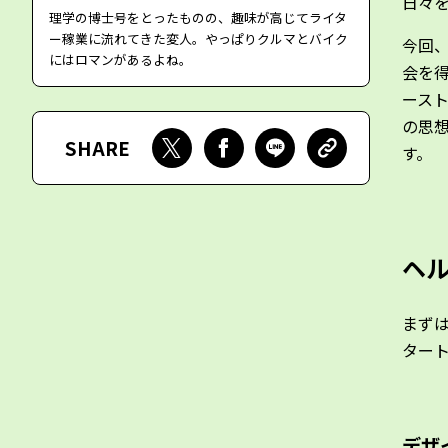
日々
理学の博士号をとったものの、趣味が高じてライタ
ー稼業に流れてきた変人。やっぱりクルマとバイク
今回
にはロマンがあるよね。
会を得
ースト
の思
SHARE
す。
ヘ
まず
ター
デザ