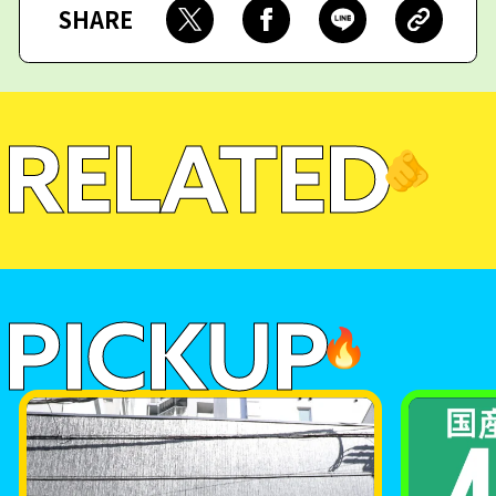
SHARE
RELATED
🫵
PICKUP
🔥