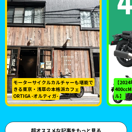
モーターサイクルカルチャーも堪能で
【202
きる東京・浅草の本格派カフェ
400c
ORTIGA -オルティガ-
ル】
超オススメな記事をもっと見る