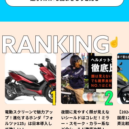
RANKING
☝️
1
2
電動スクリーンで魅力アッ
夜間に見やすく顔が見えな
【20
プ！進化するホンダ「フォ
いシールドはコレだ！ミラ
国産1
ルツァ125」は日本導入し
ー・スモーク・カラー系な
斉比較