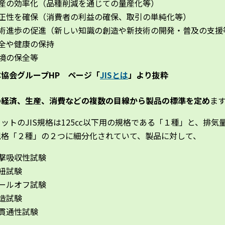
産の効率化（品種削減を通じての量産化等）
正性を確保（消費者の利益の確保、取引の単純化等）
術進歩の促進（新しい知識の創造や新技術の開発・普及の支援
全や健康の保持
境の保全等
協会グループHP ページ「
JISとは
」より抜粋
の
経済、生産、消費などの複数の目線から製品の標準を定め
ま
ットのJIS規格は125㏄以下用の規格である「１種」と、排気
規格「２種」の２つに細分化されていて、製品に対して、
撃吸収性試験
紐試験
ールオフ試験
造試験
貫通性試験