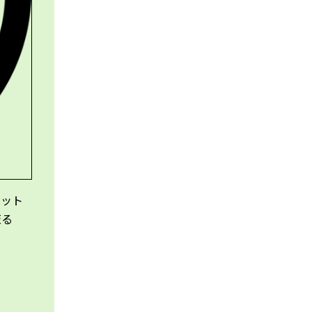
メット
至る