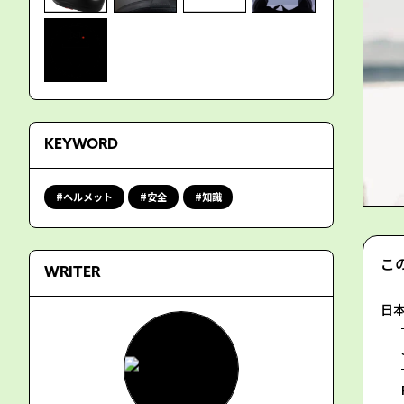
KEYWORD
ヘルメット
安全
知識
こ
WRITER
日