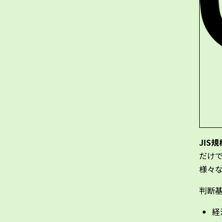
JIS規
だけ
様々
判断
経