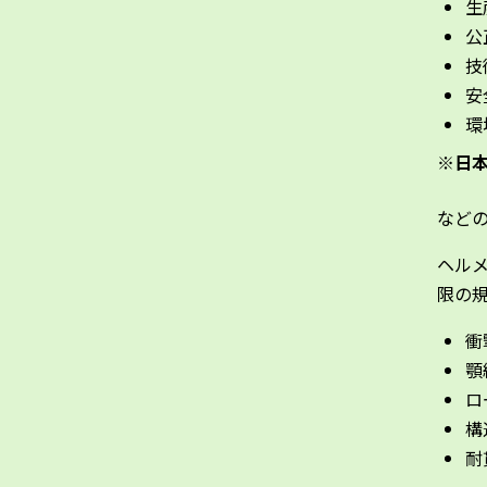
生
公
技
安
環
※日本
など
ヘルメ
限の
衝
顎
ロ
構
耐