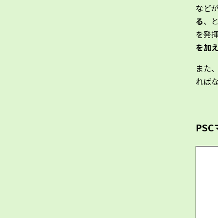
など
る
、
を発
を加
また
れば
PS