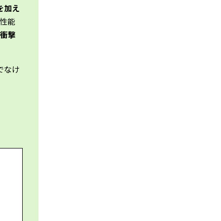
を加え
性能
衝撃
でなけ