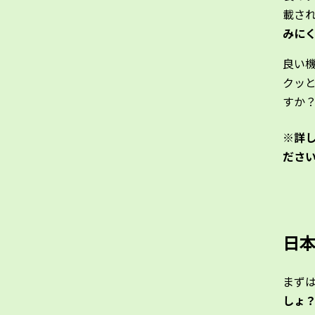
載さ
みに
良い
クッ
すか
※詳
ださ
日
まず
しょ