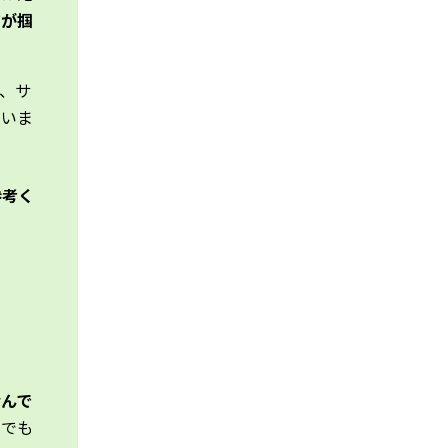
ジが掴
、サ
ていま
参考く
なんで
うでも