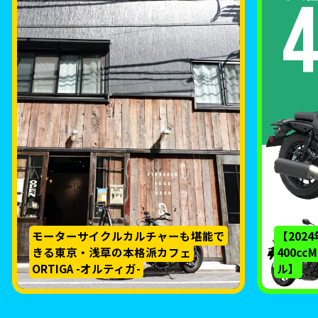
モーターサイクルカルチャーも堪能で
【202
きる東京・浅草の本格派カフェ
400c
ORTIGA -オルティガ-
ル】