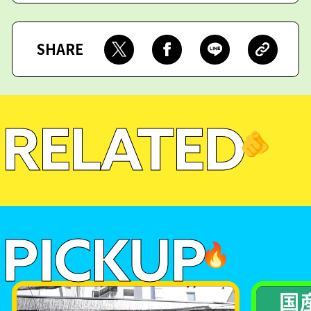
SHARE
RELATED
🫵
PICKUP
🔥