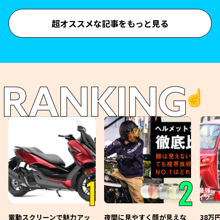
超オススメな記事をもっと見る
RANKING
☝️
1
2
電動スクリーンで魅力アッ
夜間に見やすく顔が見えな
38万