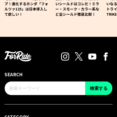
プ！進化するホンダ「フォ
いシールドはコレだ！ミラ
いな
ルツァ125」は日本導入し
ー・スモーク・カラー系な
トライ
て欲しい！
ど全シールド徹底比較！
TRIK
SEARCH
検索する
CATEGORY