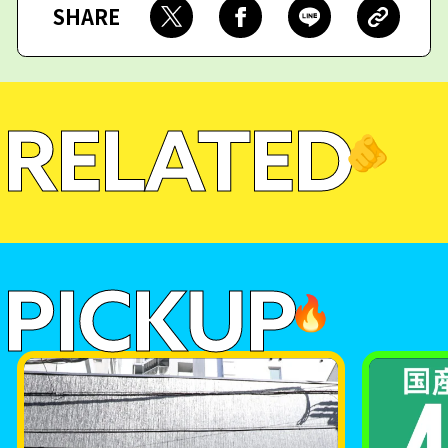
SHARE
RELATED
🫵
PICKUP
🔥