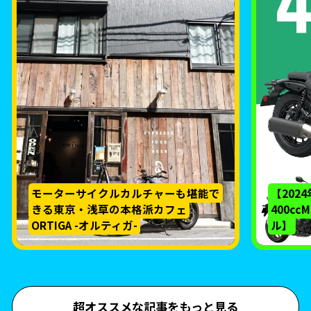
モーターサイクルカルチャーも堪能で
【202
きる東京・浅草の本格派カフェ
400c
ORTIGA -オルティガ-
ル】
超オススメな記事をもっと見る