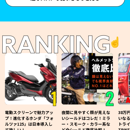
RANKING
☝️
1
2
電動スクリーンで魅力アッ
夜間に見やすく顔が見えな
38万
プ！進化するホンダ「フォ
いシールドはコレだ！ミラ
いな
ルツァ125」は日本導入し
ー・スモーク・カラー系な
トライ
て欲しい！
ど全シールド徹底比較！
TRIK