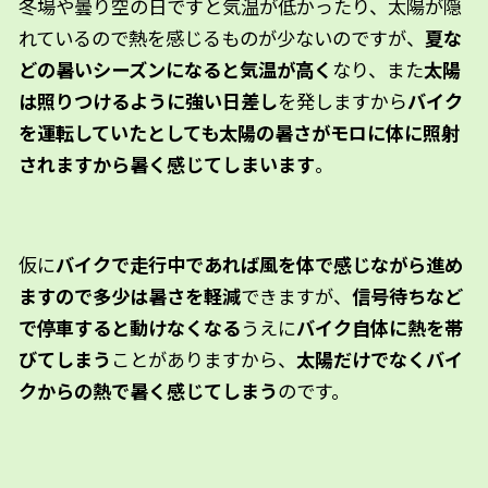
冬場や曇り空の日ですと気温が低かったり、太陽が隠
れているので熱を感じるものが少ないのですが、
夏な
どの暑いシーズンになると気温が高く
なり、また
太陽
は照りつけるように強い日差し
を発しますから
バイク
を運転していたとしても太陽の暑さがモロに体に照射
されますから暑く感じてしまいます
。
仮に
バイクで走行中であれば風を体で感じながら進め
ますので多少は暑さを軽減
できますが、
信号待ちなど
で停車すると動けなくなる
うえに
バイク自体に熱を帯
びてしまう
ことがありますから、
太陽だけでなくバイ
クからの熱で暑く感じてしまう
のです。