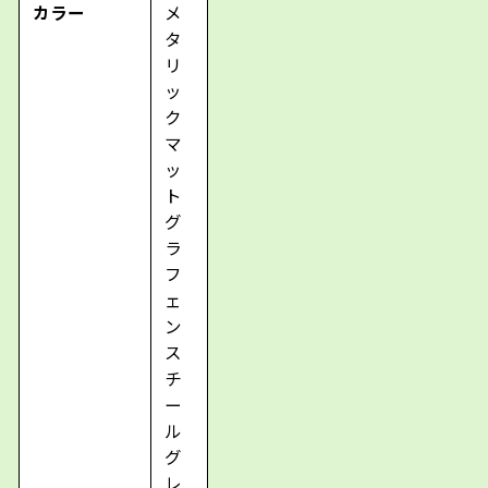
カラー
メ
タ
リ
ッ
ク
マ
ッ
ト
グ
ラ
フ
ェ
ン
ス
チ
ー
ル
グ
レ