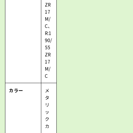
ZR
17
M/
C、
R:1
90/
55
ZR
17
M/
C
カラー
メ
タ
リ
ッ
ク
カ
ー