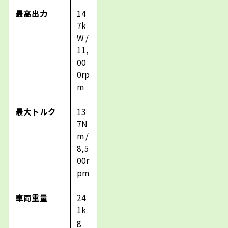
最高出力
14
7k
W /
11,
00
0rp
m
最大トルク
13
7N
m /
8,5
00r
pm
車両重量
24
1k
g