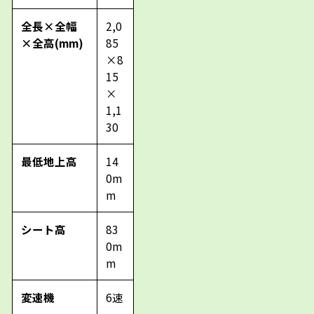
全長×全幅
2,0
×全高(mm)
85
×8
15
×
1,1
30
最低地上高
14
0m
m
シート高
83
0m
m
変速機
6速