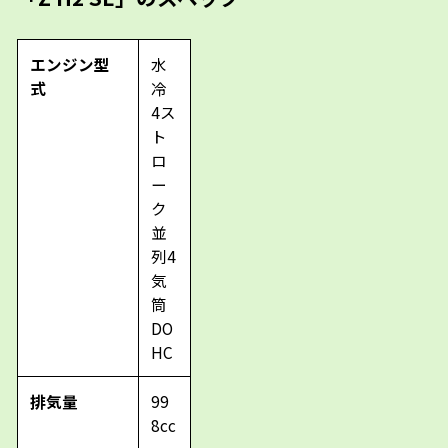
エンジン型
水
式
冷
4ス
ト
ロ
ー
ク
並
列4
気
筒
DO
HC
排気量
99
8cc