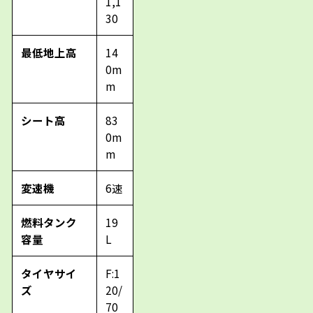
1,1
30
最低地上高
14
0m
m
シート高
83
0m
m
変速機
6速
燃料タンク
19
容量
L
タイヤサイ
F:1
ズ
20/
70