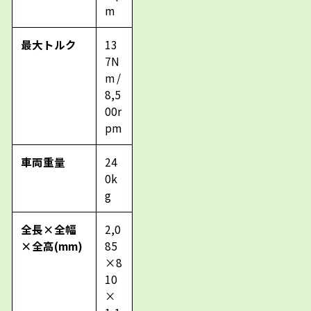
m
最大トルク
13
7N
m /
8,5
00r
pm
車両重量
24
0k
g
全長×全幅
2,0
×全高(mm)
85
×8
10
×