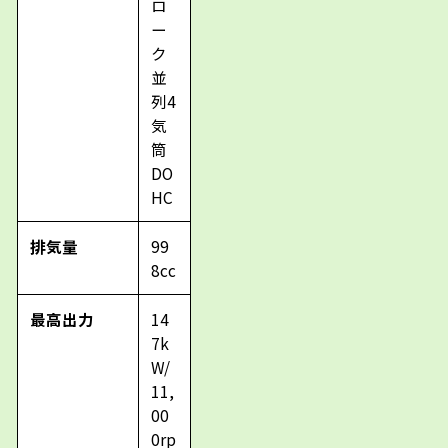
ロ
ー
ク
並
列4
気
筒
DO
HC
排気量
99
8cc
最高出力
14
7k
W/
11,
00
0rp