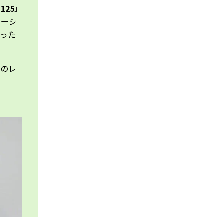
125」
ターシ
なった
種のレ