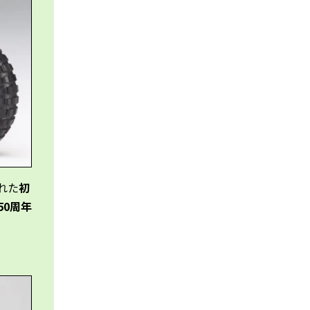
れた
初
50周年