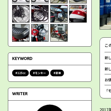
こ
新し
KEYWORD
新し
125cc
モンキー
新車
お
「モ
WRITER
201