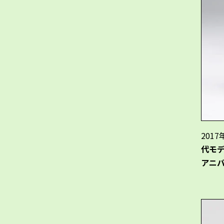
201
代モデ
アニ