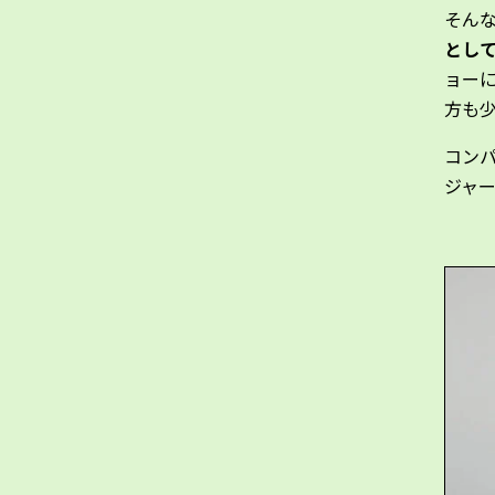
そん
とし
ョー
方も
コン
ジャ