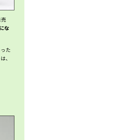
発売
にな
あった
とは、