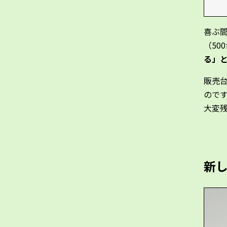
喜ぶ
（50
る」
販売
ので
大変
新し