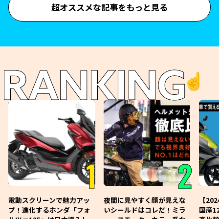
超オススメな記事をもっと見る
RANKING
☝️
1
2
電動スクリーンで魅力アッ
夜間に見やすく顔が見えな
【20
プ！進化するホンダ「フォ
いシールドはコレだ！ミラ
国産1