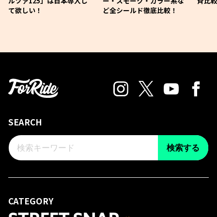
ルツァ125」は日本導入し
ー・スモーク・カラー系な
斉比較
て欲しい！
ど全シールド徹底比較！
SEARCH
検索する
CATEGORY