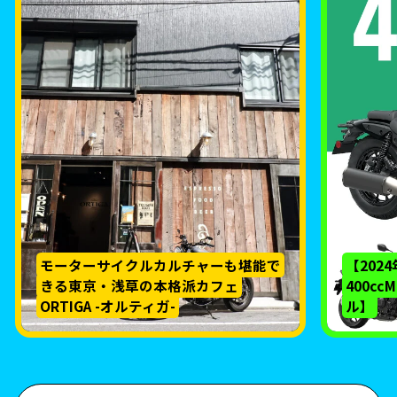
モーターサイクルカルチャーも堪能で
【202
きる東京・浅草の本格派カフェ
400c
ORTIGA -オルティガ-
ル】