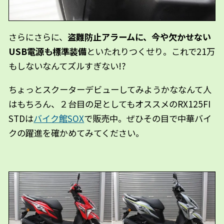
さらにさらに、
盗難防止アラームに、今や欠かせない
USB電源も標準装備
といたれりつくせり。これで21万
もしないなんてズルすぎない!?
ちょっとスクーターデビューしてみようかななんて人
はもちろん、２台目の足としてもオススメのRX125FI
STDは
バイク館SOX
で販売中。ぜひその目で中華バイ
クの躍進を確かめてみてください。