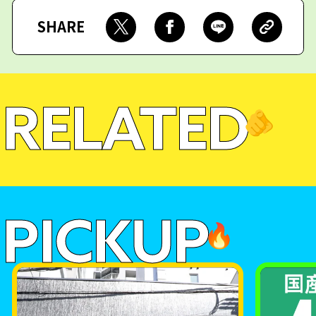
SHARE
RELATED
🫵
PICKUP
🔥