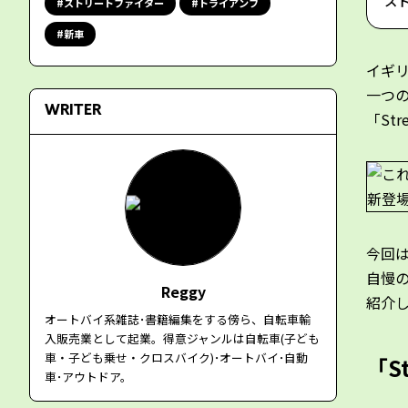
スト
ストリートファイター
トライアンフ
新車
イギ
一つ
WRITER
「Str
今回
自慢の
Reggy
紹介
オートバイ系雑誌･書籍編集をする傍ら、自転車輸
入販売業として起業。得意ジャンルは自転車(子ども
車・子ども乗せ・クロスバイク)･オートバイ･自動
「St
車･アウトドア。