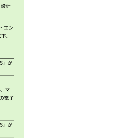
新設計
・エン
以下。
ー、マ
端の電子