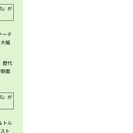
イナーチ
る大幅
。歴代
制御面
＆トル
ピスト