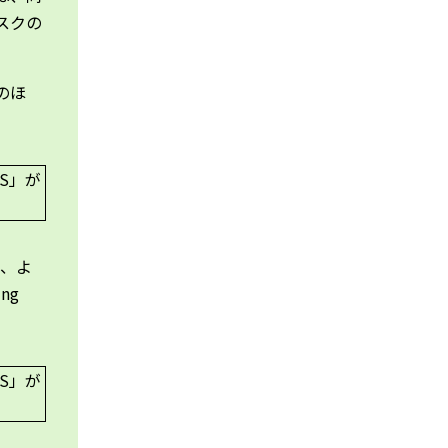
スクの
ドのほ
て、よ
ng