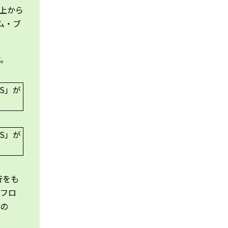
上から
ム・ブ
す。
行をも
。フロ
ズの