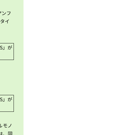
アンフ
、タイ
ルモノ
は、同