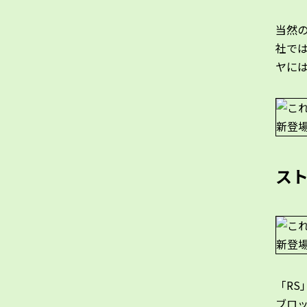
当然
社で
ヤには「
スト
「RS
ブロッ