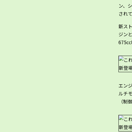
ン、
され
新スト
ジンと
675
エン
ルチモ
（制