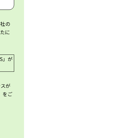
同社の
新たに
ンスが
S」をご