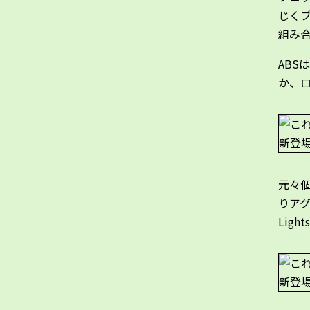
じくブ
組み
ABS
か、ロ
元々
りアグ
Lig