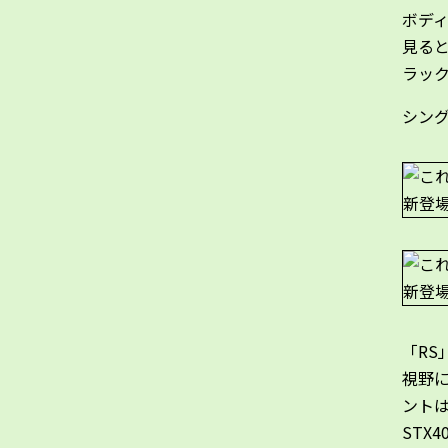
ボデ
見ると
ラッ
シン
「R
視野に
ント
STX