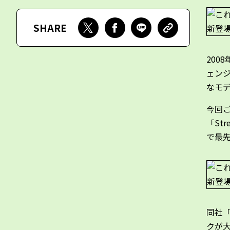
SHARE
200
ェン
なモ
今回ご
「St
で最
同社「
クが