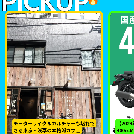
PICKUP
モーターサイクルカルチャーも堪能で
【202
きる東京・浅草の本格派カフェ
400c