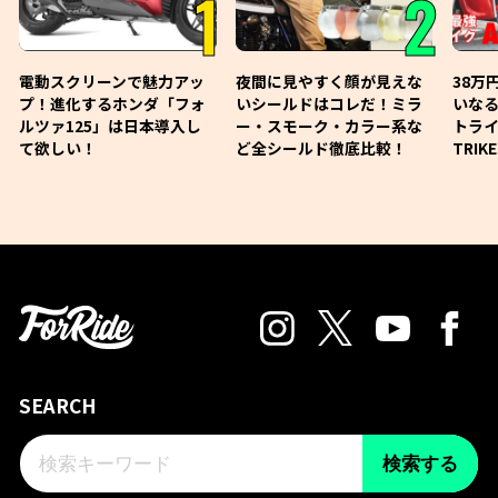
1
2
電動スクリーンで魅力アッ
夜間に見やすく顔が見えな
38万
プ！進化するホンダ「フォ
いシールドはコレだ！ミラ
いな
ルツァ125」は日本導入し
ー・スモーク・カラー系な
トライ
て欲しい！
ど全シールド徹底比較！
TRIK
SEARCH
検索する