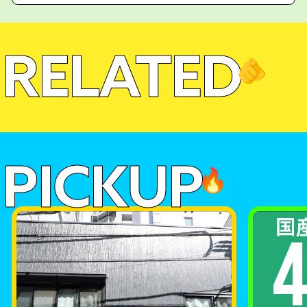
RELATED
🫵
PICKUP
🔥