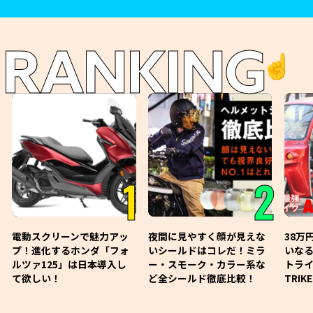
RANKING
☝️
1
2
電動スクリーンで魅力アッ
夜間に見やすく顔が見えな
38万
プ！進化するホンダ「フォ
いシールドはコレだ！ミラ
いな
ルツァ125」は日本導入し
ー・スモーク・カラー系な
トライ
て欲しい！
ど全シールド徹底比較！
TRIK