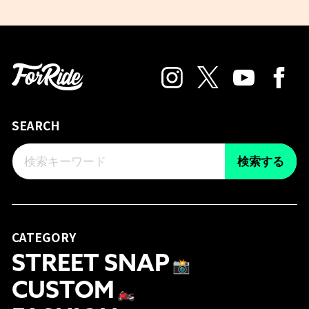
SEARCH
検索する
CATEGORY
STREET SNAP
📸
CUSTOM
🏍