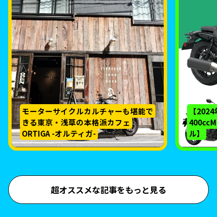
モーターサイクルカルチャーも堪能で
【202
きる東京・浅草の本格派カフェ
400c
ORTIGA -オルティガ-
ル】
超オススメな記事をもっと見る