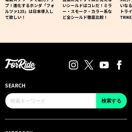
プ！進化するホンダ「フォ
いシールドはコレだ！ミラ
いな
ルツァ125」は日本導入し
ー・スモーク・カラー系な
トライ
て欲しい！
ど全シールド徹底比較！
TRIK
SEARCH
検索する