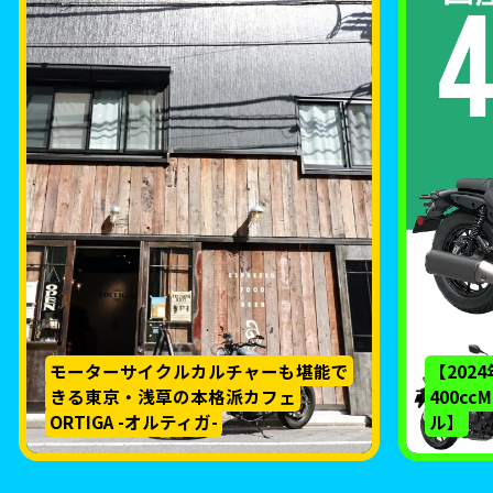
モーターサイクルカルチャーも堪能で
【202
きる東京・浅草の本格派カフェ
400c
ORTIGA -オルティガ-
ル】