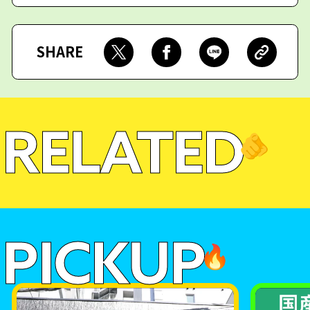
SHARE
RELATED
🫵
PICKUP
🔥