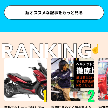
超オススメな記事をもっと見る
RANKING
☝️
1
2
電動スクリーンで魅力アッ
夜間に見やすく顔が見えな
38万