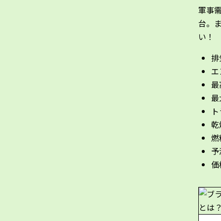
軍事
台。
い！
排
エ
最高
最
ト
乾
燃
予
価