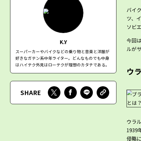
バイ
ツ、
ソビ
今回
K.Y
ルがサ
スーパーカーやバイクなどの乗り物と音楽と洋服が
好きなガテン系中年ライター。どんなものでも中身
はハイテク外見はローテクが理想のカタチである。
ウ
SHARE
ウラ
193
侵略