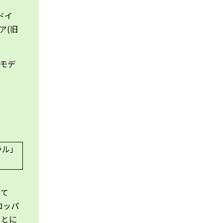
ドイ
ア(旧
モデ
って
ロッパ
ことに