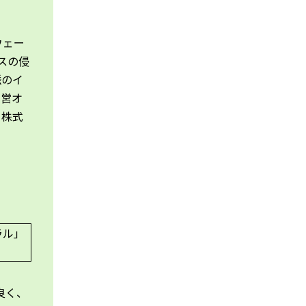
ウェー
スの侵
脈のイ
国営オ
ト株式
良く、