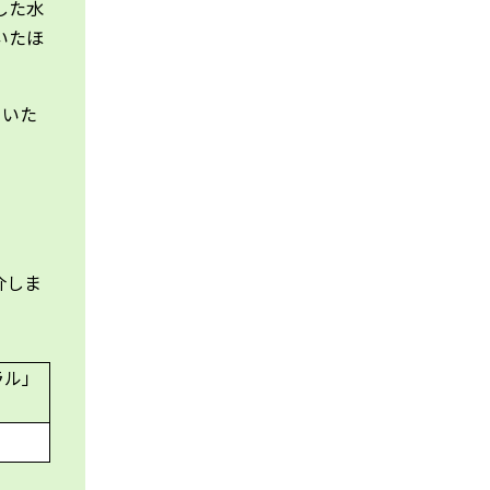
した水
いたほ
りいた
介しま