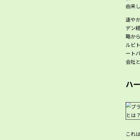
由来
速やか
デン
略か
ルビ
ート
会社
ハー
これ