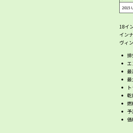
2015 
18イ
イン
ヴィ
排
エ
最高
最
ト
乾
燃
予
価