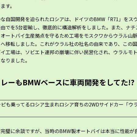
します。
な自国開発を迫られたロシアは、ドイツのBMW「R71」をス
経由でを5台密輸し、徹底的に構造解析をしました。また、ナチ
らオートバイ生産拠点を守るため工場をモスクワからウラル山
トへ移転しました。これがウラル社の社名の由来であり、
この
バイ工場は、ソビエト連邦の崩壊に伴い民営化され、ウラルモ
となりました。
レーもBMWベースに車両開発をしてた!?
は完璧に余談ですが、当時のBMW製オートバイは本当に性能が