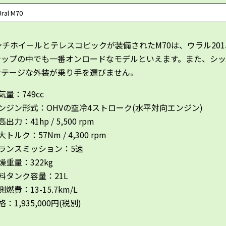
Ural M70
ンチホイールとテレスコピックが装備されたM70は、ウラル201
ナップの中でも一番オンロードなモデルといえます。また、シ
ンテージな外装が乗り手を選びません。
気量：749cc
ンジン形式：OHVの空冷4ストローク(水平対向エンジン)
出力：41hp / 5,500 rpm
大トルク：57Nm / 4,300 rpm
ランスミッション：5速
燥重量：322kg
料タンク容量：21L
測燃費：13-15.7km/L
格：1,935,000円(税別)