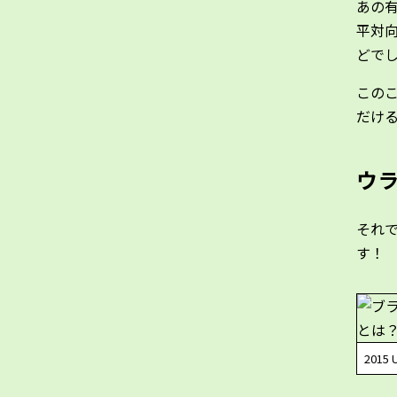
あの
平対向
どで
この
だけ
ウ
それで
す！
2015 