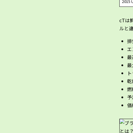
2015 U
cTは
ルと
排
エ
最高
最
ト
乾
燃
予
価