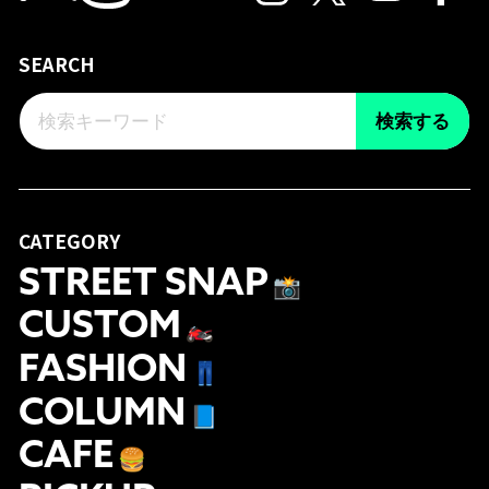
SEARCH
検索する
CATEGORY
STREET SNAP
📸
CUSTOM
🏍
FASHION
👖
COLUMN
📘
CAFE
🍔