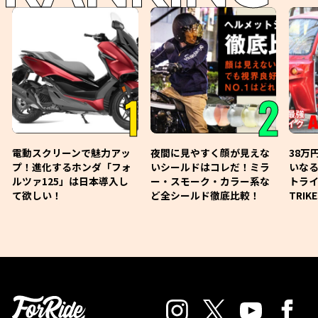
1
2
電動スクリーンで魅力アッ
夜間に見やすく顔が見えな
38万
プ！進化するホンダ「フォ
いシールドはコレだ！ミラ
いな
ルツァ125」は日本導入し
ー・スモーク・カラー系な
トライ
て欲しい！
ど全シールド徹底比較！
TRIK