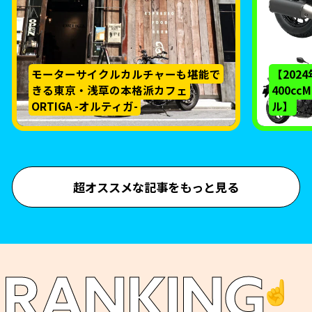
モーターサイクルカルチャーも堪能で
【202
きる東京・浅草の本格派カフェ
400c
ORTIGA -オルティガ-
ル】
超オススメな記事をもっと見る
RANKING
☝️