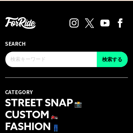
SEARCH
検索する
CATEGORY
STREET SNAP
📸
CUSTOM
🏍
FASHION
👖