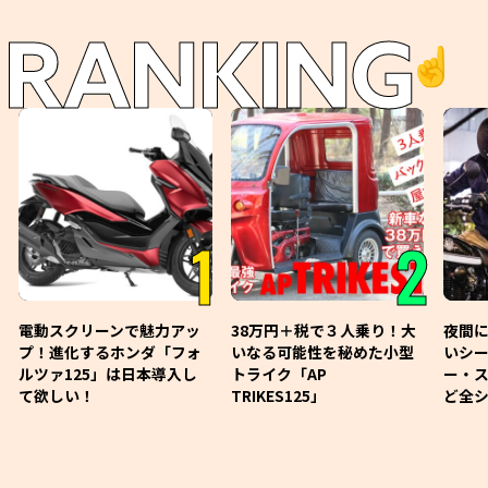
RANKING
☝️
1
2
電動スクリーンで魅力アッ
38万円＋税で３人乗り！大
夜間
プ！進化するホンダ「フォ
いなる可能性を秘めた小型
いシ
ルツァ125」は日本導入し
トライク「AP
ー・
て欲しい！
TRIKES125」
ど全