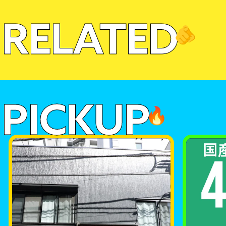
RELATED
🫵
PICKUP
🔥