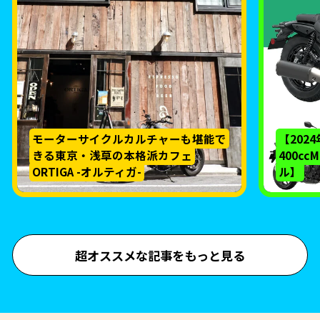
モーターサイクルカルチャーも堪能で
【202
きる東京・浅草の本格派カフェ
400c
ORTIGA -オルティガ-
ル】
超オススメな記事をもっと見る