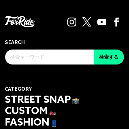
SEARCH
検索する
CATEGORY
STREET SNAP
📸
CUSTOM
🏍
FASHION
👖