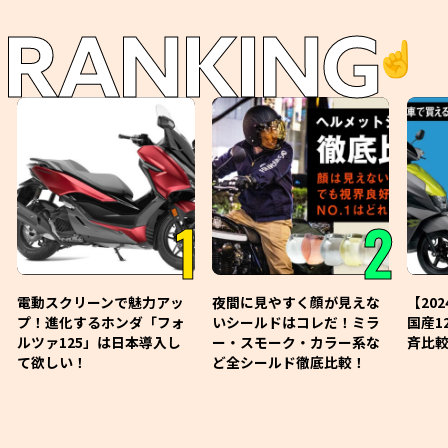
RANKING
☝️
1
2
電動スクリーンで魅力アッ
夜間に見やすく顔が見えな
【20
プ！進化するホンダ「フォ
いシールドはコレだ！ミラ
国産1
ルツァ125」は日本導入し
ー・スモーク・カラー系な
斉比較
て欲しい！
ど全シールド徹底比較！