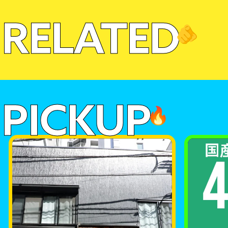
RELATED
🫵
PICKUP
🔥