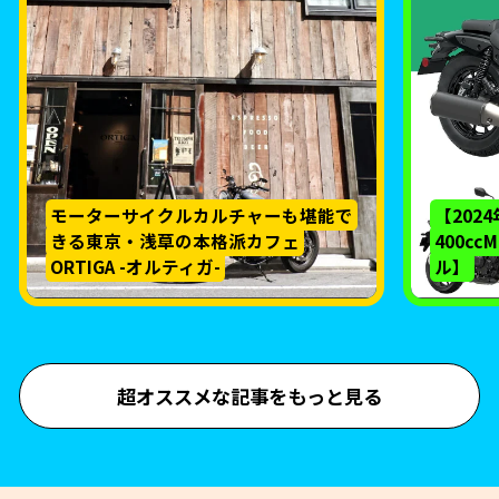
モーターサイクルカルチャーも堪能で
【202
きる東京・浅草の本格派カフェ
400c
ORTIGA -オルティガ-
ル】
超オススメな記事をもっと見る