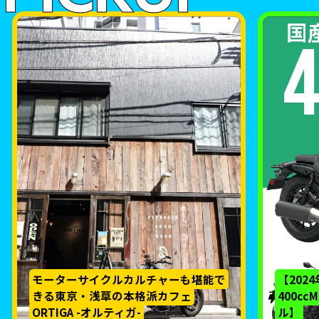
モーターサイクルカルチャーも堪能で
【202
きる東京・浅草の本格派カフェ
400c
ORTIGA -オルティガ-
ル】