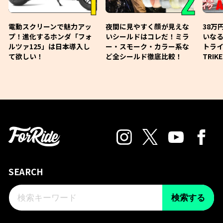
1
2
電動スクリーンで魅力アッ
夜間に見やすく顔が見えな
38万
プ！進化するホンダ「フォ
いシールドはコレだ！ミラ
いな
ルツァ125」は日本導入し
ー・スモーク・カラー系な
トライ
て欲しい！
ど全シールド徹底比較！
TRIK
SEARCH
検索する