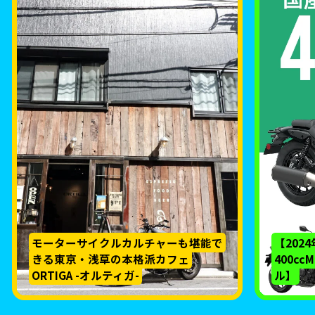
モーターサイクルカルチャーも堪能で
【202
きる東京・浅草の本格派カフェ
400c
ORTIGA -オルティガ-
ル】