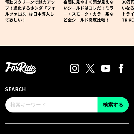
電動スクリーンで魅力アッ
夜間に見やすく顔が見えな
38万
プ！進化するホンダ「フォ
いシールドはコレだ！ミラ
いな
ルツァ125」は日本導入し
ー・スモーク・カラー系な
トライ
て欲しい！
ど全シールド徹底比較！
TRIK
SEARCH
検索する