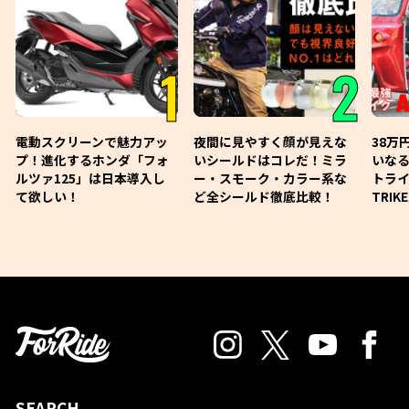
1
2
電動スクリーンで魅力アッ
夜間に見やすく顔が見えな
38万
プ！進化するホンダ「フォ
いシールドはコレだ！ミラ
いな
ルツァ125」は日本導入し
ー・スモーク・カラー系な
トライ
て欲しい！
ど全シールド徹底比較！
TRIK
SEARCH