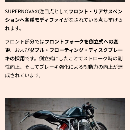
SUPERNOVAの注目点として
フロント・リアサスペン
ションへ各種モディファイ
がなされている点も挙げら
れます。
フロント部分では
フロントフォークを倒立式への変
更
、および
ダブル・フローティング・ディスクブレー
キの採用
です。倒立式にしたことでストローク時の剛
性向上、そしてブレーキ強化による制動力の向上が達
成されています。