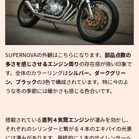
SUPERNOVAの外観はこちらになります。
部品点数の
多さを感じさせるエンジン周り
の存在感が強い印象で
す。全体のカラーリングは
シルバー、ダークグリー
ン、ブラック
の3色で構成されています。特に今のよ
うな冬の季節には暖かさも感じる色合いです。
搭載されている
直列４気筒エンジン
が凄みを効かし、
それぞれのシリンダーと繋がる４本のエキパイの光景
には凄みがあります。最終的に１本のサイレンサーへ