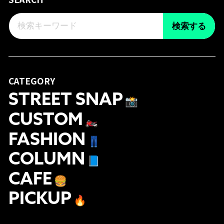
検索する
CATEGORY
STREET SNAP
📸
CUSTOM
🏍
FASHION
👖
COLUMN
📘
CAFE
🍔
PICKUP
🔥