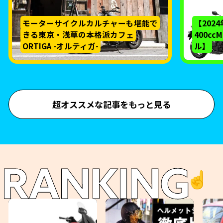
モーターサイクルカルチャーも堪能で
【202
きる東京・浅草の本格派カフェ
400c
ORTIGA -オルティガ-
ル】
超オススメな記事をもっと見る
RANKING
☝️