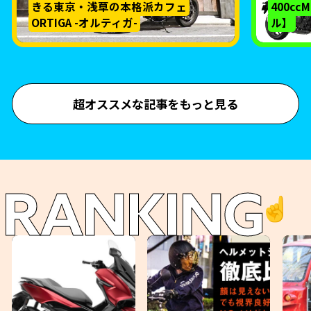
きる東京・浅草の本格派カフェ
400c
ORTIGA -オルティガ-
ル】
超オススメな記事をもっと見る
RANKING
☝️