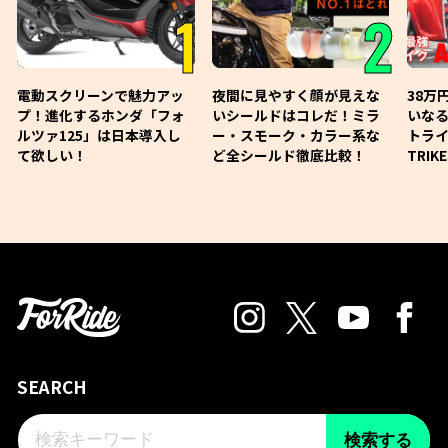
1
2
電動スクリーンで魅力アッ
夜間に見やすく顔が見えな
38万
プ！進化するホンダ「フォ
いシールドはコレだ！ミラ
いな
ルツァ125」は日本導入し
ー・スモーク・カラー系な
トライ
て欲しい！
ど全シールド徹底比較！
TRIK
SEARCH
検索する