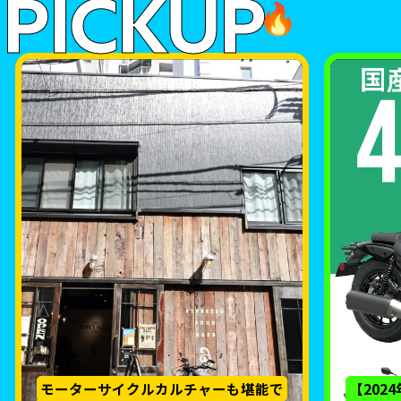
PICKUP
🔥
モーターサイクルカルチャーも堪能で
【202