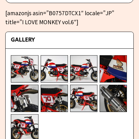
[amazonjs asin=”B0757DTCX1″ locale=”JP”
title=”I LOVE MONKEY vol.6″]
GALLERY