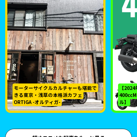
モーターサイクルカルチャーも堪能で
【202
きる東京・浅草の本格派カフェ
400c
ORTIGA -オルティガ-
ル】