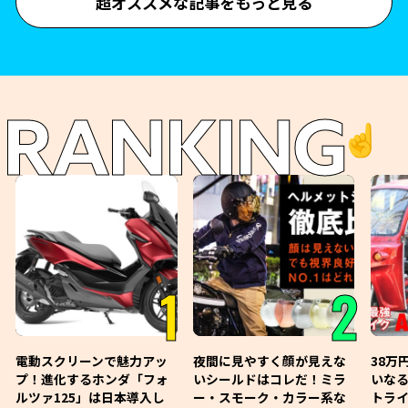
超オススメな記事をもっと見る
RANKING
☝️
1
2
電動スクリーンで魅力アッ
夜間に見やすく顔が見えな
38万
プ！進化するホンダ「フォ
いシールドはコレだ！ミラ
いな
ルツァ125」は日本導入し
ー・スモーク・カラー系な
トライ