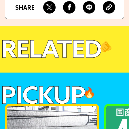
SHARE
RELATED
🫵
PICKUP
🔥