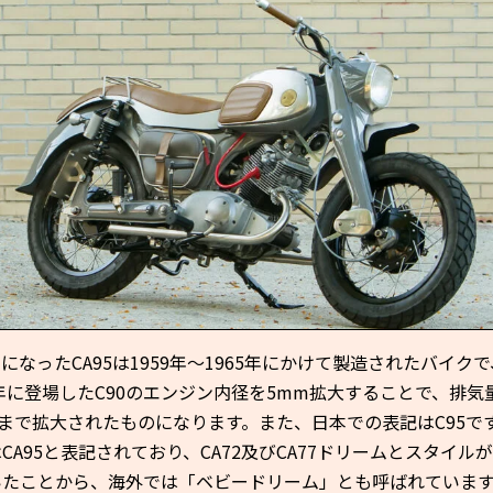
になったCA95は1959年〜1965年にかけて製造されたバイクで
8年に登場したC90のエンジン内径を5mm拡大することで、排気
ccまで拡大されたものになります。また、日本での表記はC95で
CA95と表記されており、CA72及びCA77ドリームとスタイル
いたことから、海外では「ベビードリーム」とも呼ばれていま