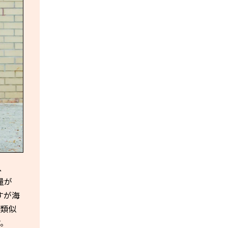
、
量が
すが海
が類似
す。