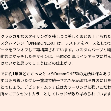
のクラシカルなスタイリングを残しつつ美しくまとめ上げられ
スタムマシン「DreamONE50」は、レストアをベースとしつ
パーツをワンオフして再構築されています。カスタムパーツと
が絶妙にマッチしたデザインは、当時の新車ラインアップに並
ではないかと思ってしまうほどの仕上がり。
でに約1年ほどかかったというDreamONE50の見所は様々あ
まずは落ち着いたグレー塗装で統一された気品溢れる外装に目
ことでしょう。デビッド・ムッチ氏はカラーリングに強いこだ
、所々にアクセントカラーとしてレッドが散りばめられています