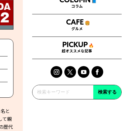
COLUMN
📘
コラム
CAFE
🍔
グルメ
PICKUP
🔥
超オススメな記事
検索する
ル名と
して親
くの歴代