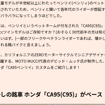
気量モデルが半世紀以上にわたってベンリイ(ベンリィ)のペット
売されていたため、ベンリィと聞いて各年代のライダーが想起
がバラバラになってしまうほどでした。
は、ベンリイというペットネームが付与された「CA95(C95)
4ccツインモデルはご存知ですか？(おそらく30代前半の方は知
多いはず。)一部のフリークやベテランライダーであれば、懐か
られる銘バイクと言えましょう。
は、カリフォルニアのZEROモーターサイクルでシニアデザイナ
躍する、MOTO MUCCI代表のデビッド・ムッチ氏が制作した
ダ「CA95ベンリイ」カスタムをご紹介します！
しの銘車 ホンダ「CA95(C95)」がベース