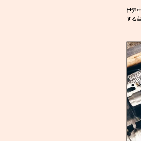
世界
する