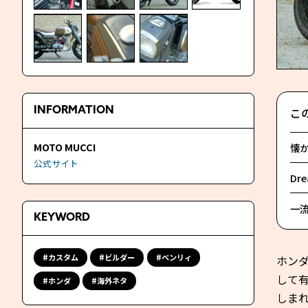
こ
INFORMATION
MOTO MUCCI
懐か
公式サイト
Dr
一
KEYWORD
カスタム
ビルダー
ベンリィ
ホン
して有
ホンダ
海外ネタ
しまれ