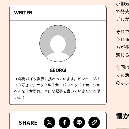
小排
で発
WRITER
デル
それで
う15
方が
感じ
今回
GEORGI
ても活
10年間バイク業界に携わっています。ビンテージバ
のホン
イク好きで、ナックル２台、パンヘッド１台、ショ
ベルを３台所有。辛口な記事を書いていきたいと思
います！
懐か
SHARE