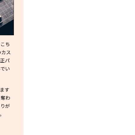
たこち
つカス
純正パ
んでい
ります
を奪わ
わりが
。