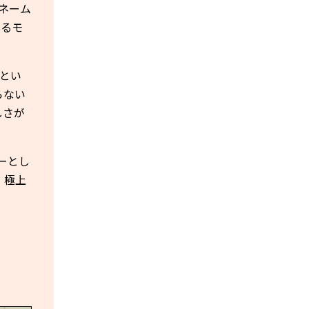
ネーム
するモ
」とい
らない
しさが
ーとし
、極上