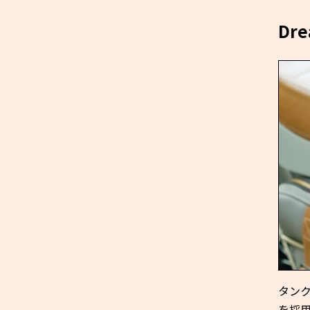
Dr
タン
を採