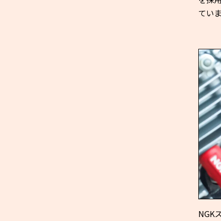
てい
NG