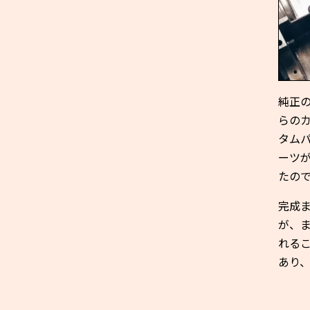
純正
らのカ
タム
ーツ
たの
完成ま
が、
れる
あり