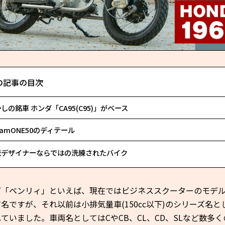
の記事の目次
しの銘車 ホンダ「CA95(C95)」がベース
eamONE50のディテール
流デザイナーならではの洗練されたバイク
ダ「ベンリィ」といえば、現在ではビジネススクーターのモデ
名ですが、それ以前は小排気量車(150cc以下)のシリーズ名と
ていました。車両名としてはCやCB、CL、CD、SLなど数多