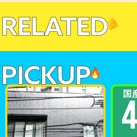
RELATED
🫵
PICKUP
🔥