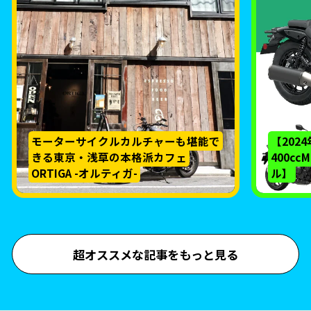
モーターサイクルカルチャーも堪能で
【202
きる東京・浅草の本格派カフェ
400c
ORTIGA -オルティガ-
ル】
超オススメな記事をもっと見る