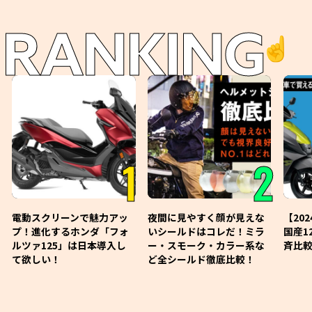
RANKING
☝️
1
2
電動スクリーンで魅力アッ
夜間に見やすく顔が見えな
【20
プ！進化するホンダ「フォ
いシールドはコレだ！ミラ
国産1
ルツァ125」は日本導入し
ー・スモーク・カラー系な
斉比較
て欲しい！
ど全シールド徹底比較！