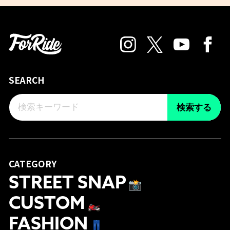
SEARCH
検索する
CATEGORY
STREET SNAP
📸
CUSTOM
🏍
FASHION
👖