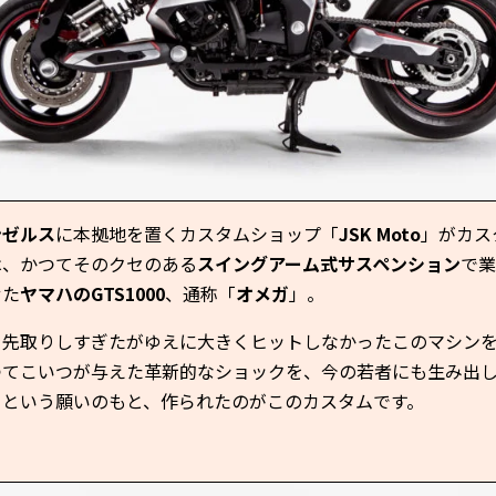
ンゼルス
に本拠地を置くカスタムショップ「
JSK Moto
」がカス
は、かつてそのクセのある
スイングアーム式サスペンション
で業
せた
ヤマハのGTS1000
、通称「
オメガ
」。
を先取りしすぎたがゆえに大きくヒットしなかったこのマシン
つてこいつが与えた革新的なショックを、今の若者にも生み出
」という願いのもと、作られたのがこのカスタムです。