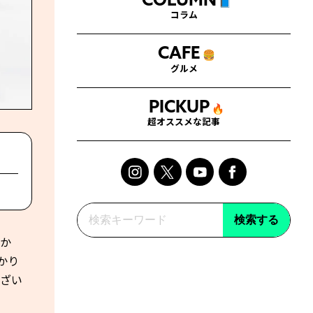
COLUMN
📘
コラム
CAFE
🍔
グルメ
PICKUP
🔥
超オススメな記事
検索する
とか
かり
ござい