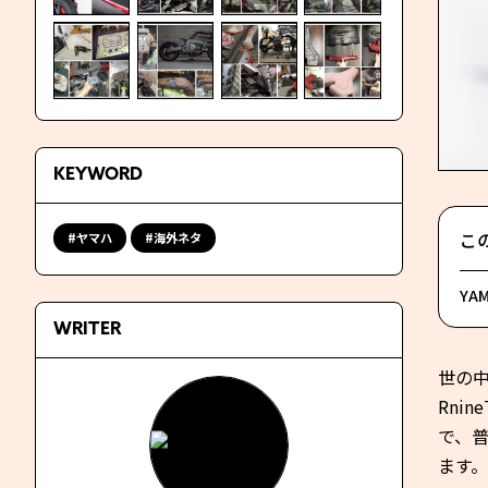
KEYWORD
こ
ヤマハ
海外ネタ
YAM
WRITER
世の中
Rni
で、
ます。