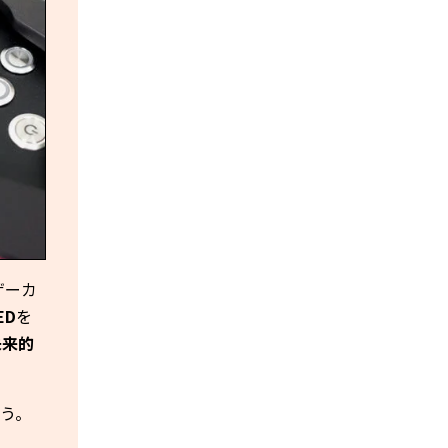
ザーカ
ED
を
未来的
う。