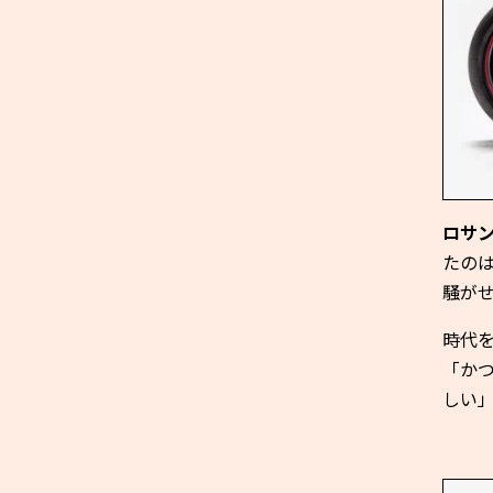
ロサ
たの
騒が
時代
「か
しい