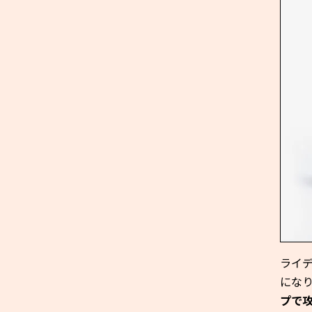
ライ
にな
プで攻