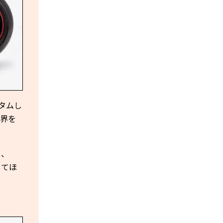
タムし
界を
を、
してほ