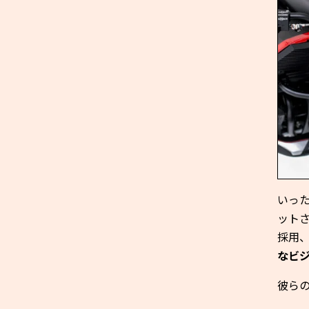
いった
ット
採用
なビ
彼ら